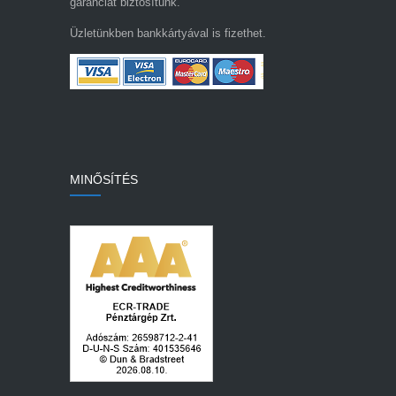
garanciát biztosítunk.
Üzletünkben bankkártyával is fizethet.
MINŐSÍTÉS