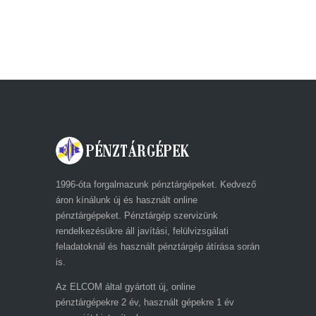
ECR-TRADE PÉNZTÁRGÉP ZRT. A
DRÁVA UTCÁBAN
1996-óta forgalmazunk pénztárgépeket. Kedvező
áron kínálunk új és használt online
pénztárgépeket. Pénztárgép szervizünk
rendelkezésükre áll javítási, felülvizsgálati
feladatoknál és használt pénztárgép átírása során
is.
Az ELCOM által gyártott új, online
pénztárgépekre 2 év, használt gépekre 1 év