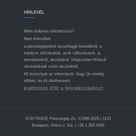
HÍRLEVÉL
Miért érdemes feliratkoznia?
Mert értesülhet:
a pénztárgépekkel összefüggő teendőkről, a
hatályos előírásokról, azok változásairól, új
termékeinkről, akcióinkról, kifejezetten Hírlevél
olvasóinknak szóló akcióinkról.
Mi biztosítjuk az információt, hogy Ön mindig
időben, és jól dönthessen!
Kattintson IDE a feliratkozáshoz!.
ECR-TRADE Pénztárgép Zrt. ©1996-2025 | 1133
Budapest, Dráva u. 5/a. | +36 1 350 4006