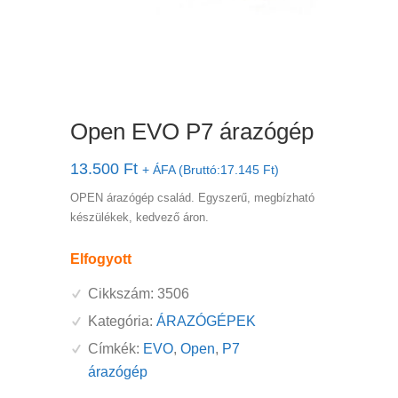
Open EVO P7 árazógép
13.500
Ft
+ ÁFA (Bruttó:
17.145
Ft
)
OPEN árazógép család. Egyszerű, megbízható
készülékek, kedvező áron.
Elfogyott
Cikkszám:
3506
Kategória:
ÁRAZÓGÉPEK
Címkék:
EVO
,
Open
,
P7
árazógép