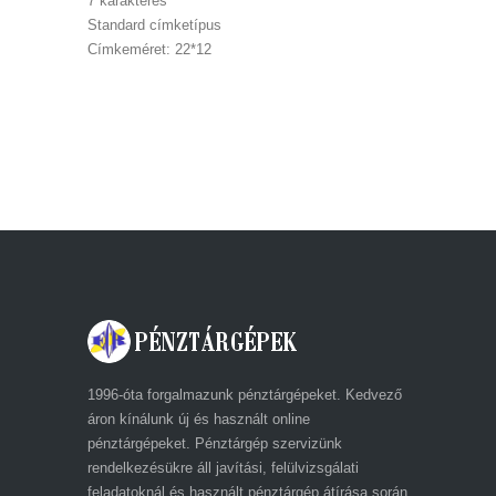
7 karakteres
Standard címketípus
Címkeméret: 22*12
1996-óta forgalmazunk pénztárgépeket. Kedvező
áron kínálunk új és használt online
pénztárgépeket. Pénztárgép szervizünk
rendelkezésükre áll javítási, felülvizsgálati
feladatoknál és használt pénztárgép átírása során