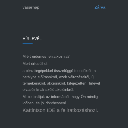
vasárnap
Zárva
HÍRLEVÉL
Miért érdemes feliratkoznia?
Mert értesülhet:
a pénztárgépekkel összefüggő teendőkről, a
hatályos előírásokról, azok változásairól, új
termékeinkről, akcióinkról, kifejezetten Hírlevél
olvasóinknak szóló akcióinkról.
Mi biztosítjuk az információt, hogy Ön mindig
időben, és jól dönthessen!
Kattintson IDE a feliratkozáshoz!.