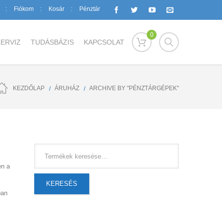
Fiókom
Kosár
Pénztár
0
ERVIZ
TUDÁSBÁZIS
KAPCSOLAT
KEZDŐLAP
ÁRUHÁZ
ARCHIVE BY "PÉNZTÁRGÉPEK"
en a
KERESÉS
ban