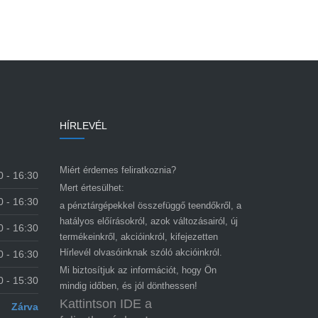
HÍRLEVÉL
Miért érdemes feliratkoznia?
0 - 16:30
Mert értesülhet:
0 - 16:30
a pénztárgépekkel összefüggő teendőkről, a
hatályos előírásokról, azok változásairól, új
0 - 16:30
termékeinkről, akcióinkról, kifejezetten
Hírlevél olvasóinknak szóló akcióinkról.
0 - 16:30
Mi biztosítjuk az információt, hogy Ön
0 - 15:30
mindig időben, és jól dönthessen!
Kattintson IDE a
Zárva