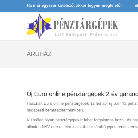
Ha már egyszer kötelező, akkor legyen megfelelő!
Te
ÁRUHÁZ
Új Euro online pénztárgépek 2 év garanc
Használt Euro online pénztárgépek 12 hónap, új Sam4S pénz
budapesti bemutatótermünkben.
Kizárólag olyan pénztárgépeket lehet forgalomba hozni, és ha
állnak a NAV erre a célra kialakított számítógépes rendszerév