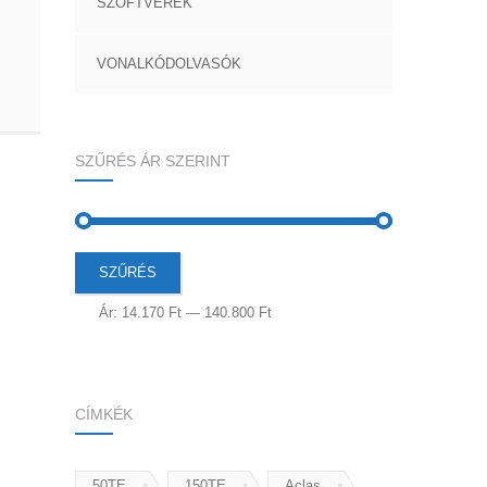
SZOFTVEREK
VONALKÓDOLVASÓK
SZŰRÉS ÁR SZERINT
Min
Max
SZŰRÉS
ár
ár
Ár:
14.170 Ft
—
140.800 Ft
CÍMKÉK
50TE
150TE
Aclas