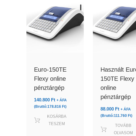
Euro-150TE
Használt Eur
Flexy online
150TE Flexy
pénztárgép
online
pénztárgép
140.800
Ft
+ ÁFA
(Bruttó:
178.816
Ft
)
88.000
Ft
+ ÁFA
(Bruttó:
111.760
Ft
)
KOSÁRBA
TESZEM
TOVÁBB
OLVASOM