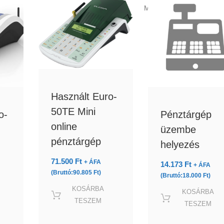
Mind a(z) 7 találat megje
Használt Euro-
50TE Mini
o-
Pénztárgép
online
üzembe
pénztárgép
helyezés
71.500
Ft
+ ÁFA
14.173
Ft
+ ÁFA
(Bruttó:
90.805
Ft
)
(Bruttó:
18.000
Ft
)
KOSÁRBA
KOSÁRBA
TESZEM
TESZEM