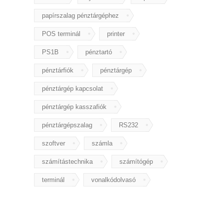
papírszalag pénztárgéphez
POS terminál
printer
PS1B
pénztartó
pénztárfiók
pénztárgép
pénztárgép kapcsolat
pénztárgép kasszafiók
pénztárgépszalag
RS232
szoftver
számla
számítástechnika
számítógép
terminál
vonalkódolvasó