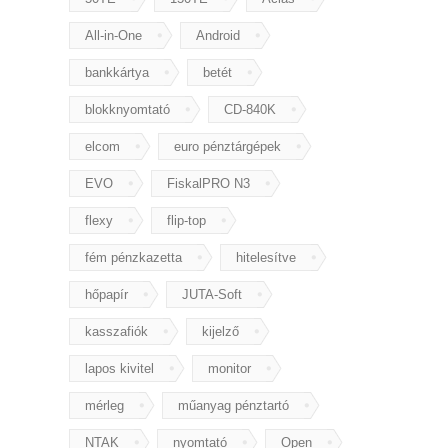
All-in-One
Android
bankkártya
betét
blokknyomtató
CD-840K
elcom
euro pénztárgépek
EVO
FiskalPRO N3
flexy
flip-top
fém pénzkazetta
hitelesítve
hőpapír
JUTA-Soft
kasszafiók
kijelző
lapos kivitel
monitor
mérleg
műanyag pénztartó
NTAK
nyomtató
Open