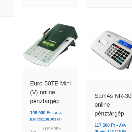
Euro-50TE Mini
(V) online
Sam4s NR-30
pénztárgép
online
108.900
Ft
pénztárgép
+ ÁFA
(Bruttó:
138.303
Ft
)
117.500
Ft
+ ÁFA
KOSÁRBA
(Bruttó:
149.225
Ft
)