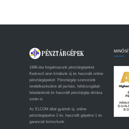
MINŐSÍ
1996-óta forgalmazunk pénztárgépeket.
Kedvező áron kínálunk új és használt online
pénztárgépeket. Pénztárgép szervizünk
rendelkezésükre áll javítási, felülvizsgálati
feladatoknál és használt pénztárgép átírása
során is.
Az ELCOM által gyártott új, online
pénztárgépekre 2 év, használt gépekre 1 év
garanciát biztosítunk.