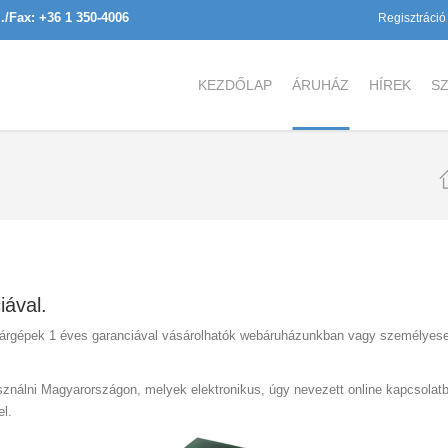
l./Fax: +36 1 350-4006
Regisztráció
KEZDŐLAP
ÁRUHÁZ
HÍREK
SZ
iával.
tárgépek 1 éves garanciával vásárolhatók webáruházunkban vagy személyes
sználni Magyarországon, melyek elektronikus, úgy nevezett online kapcsolat
el.