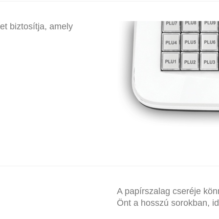
t biztosítja, amely
EURO 150 BILLENTYŰ
A papírszalag cseréje kö
Önt a hosszú sorokban, i