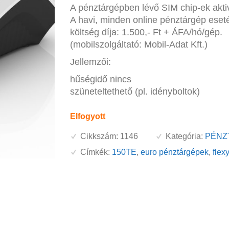
A pénztárgépben lévő SIM chip-ek aktivá
A havi, minden online pénztárgép ese
költség díja: 1.500,- Ft + ÁFA/hó/gép.
(mobilszolgáltató: Mobil-Adat Kft.)
Jellemzői:
hűségidő nincs
szüneteltethető (pl. idényboltok)
Elfogyott
Cikkszám:
1146
Kategória:
PÉNZ
Címkék:
150TE
,
euro pénztárgépek
,
flexy