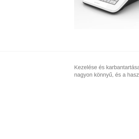
EURO-150TE FLEXY ON
PÉNZTÁRGÉP
Kezelése és karbantartása
nagyon könnyű, és a haszná