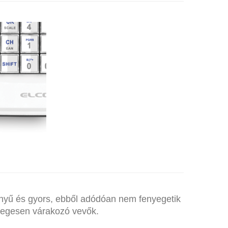
ZET
nnyű és gyors, ebből adódóan nem fenyegetik
degesen várakozó vevők.