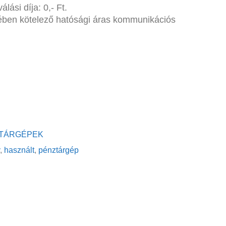
lási díja: 0,- Ft.
tében kötelező hatósági áras kommunikációs
TÁRGÉPEK
,
használt
,
pénztárgép