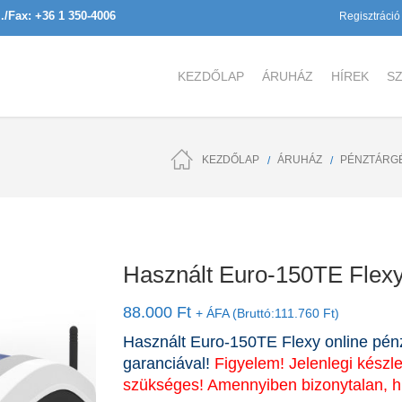
l./Fax: +36 1 350-4006
Regisztráció
KEZDŐLAP
ÁRUHÁZ
HÍREK
SZ
KEZDŐLAP
ÁRUHÁZ
PÉNZTÁRG
Használt Euro-150TE Flexy
88.000
Ft
+ ÁFA (Bruttó:
111.760
Ft
)
Használt Euro-150TE Flexy online pénz
garanciával!
Figyelem! Jelenlegi készl
szükséges! Amennyiben bizonytalan, hí