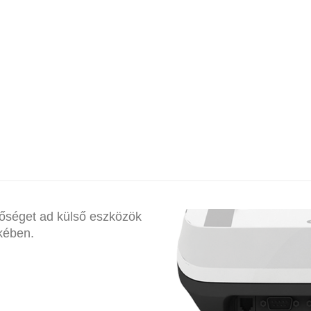
őséget ad külső eszközök
kében.