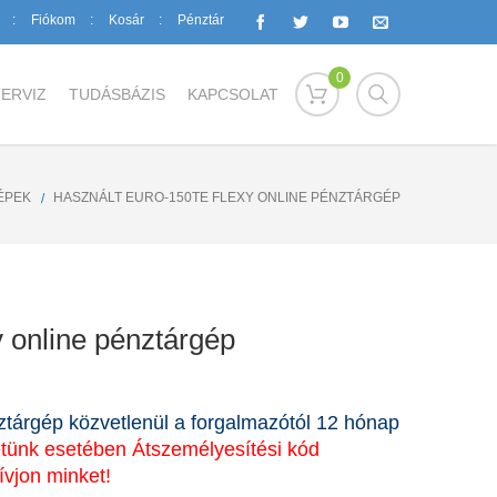
Fiókom
Kosár
Pénztár
0
ERVIZ
TUDÁSBÁZIS
KAPCSOLAT
ÉPEK
HASZNÁLT EURO-150TE FLEXY ONLINE PÉNZTÁRGÉP
 online pénztárgép
tárgép közvetlenül a forgalmazótól 12 hónap
etünk esetében Átszemélyesítési kód
vjon minket!