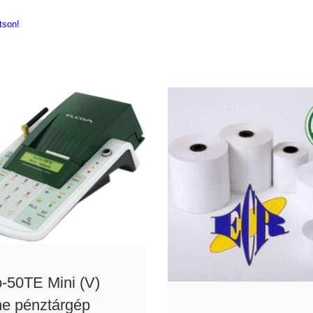
tson!
-50TE Mini (V)
ne pénztárgép