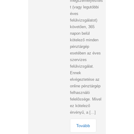
megszemélyesítés
t (vagy legutóbbi
éves
felülvizsgálatot)
követően, 365
napon belül
kötelező minden
pénztárgép
esetében az éves
szervizes
felülvizsgálat.
Ennek
elvégeztetése az
online pénztárgép
felhasználó
felelőssége. Mivel
ez kötelező
érvényű, a […]
Tovább