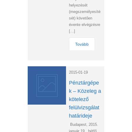
helyezését
(megszemélyesíté
sét) követően
évente elvégzésre
[…]
Tovább
2015-01-19
Pénztárgépe
k – Közeleg a
kötelező
felülvizsgálat
határideje
Budapest, 2015.
január 19., hétfő