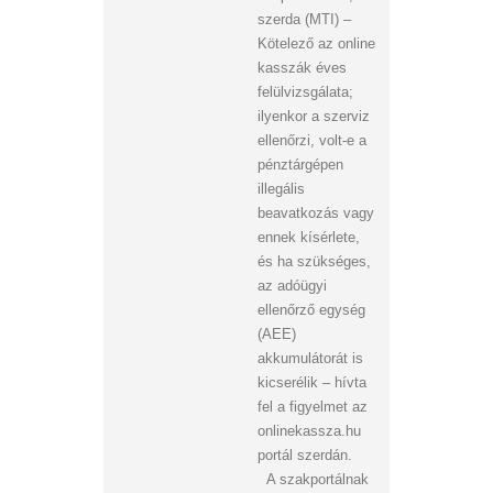
szerda (MTI) –
Kötelező az online
kasszák éves
felülvizsgálata;
ilyenkor a szerviz
ellenőrzi, volt-e a
pénztárgépen
illegális
beavatkozás vagy
ennek kísérlete,
és ha szükséges,
az adóügyi
ellenőrző egység
(AEE)
akkumulátorát is
kicserélik – hívta
fel a figyelmet az
onlinekassza.hu
portál szerdán.
A szakportálnak