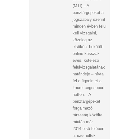
(MTI) – A
pénztárgépeket a
jogszabály szerint
minden évben felül
kell vizsgálni,
közeleg az
elsőként bekötött
online kasszák
éves, kötelező
felülvizsgálatának
határideje – hívta
fel a figyelmet a
Laurel cégcsoport
hétfőn. A
pénztárgépeket
forgalmazó
társaság közölte:
miután már
2014 első felében
is üzemeltek