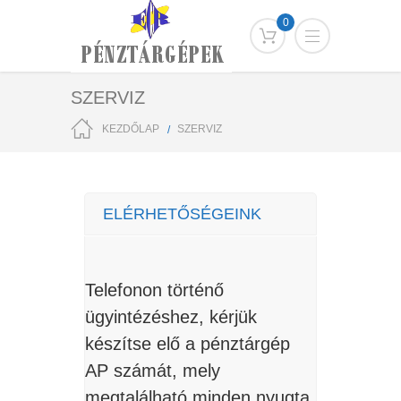
0
SZERVIZ
KEZDŐLAP
SZERVIZ
ELÉRHETŐSÉGEINK
Telefonon történő
ügyintézéshez, kérjük
készítse elő a pénztárgép
AP számát, mely
megtalálható minden nyugta