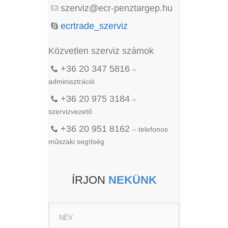
szerviz@ecr-penztargep.hu
ecrtrade_szerviz
Közvetlen szerviz számok
+36 20 347 5816
–
adminisztráció
+36 20 975 3184
–
szervizvezető
+36 20 951 8162
– telefonos
műszaki segítség
ÍRJON
NEKÜNK