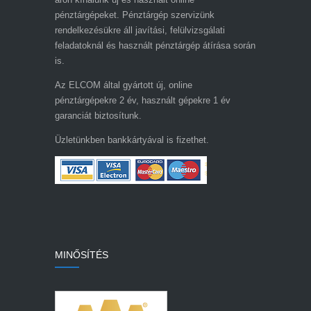
pénztárgépeket. Pénztárgép szervizünk
rendelkezésükre áll javítási, felülvizsgálati
feladatoknál és használt pénztárgép átírása során
is.
Az ELCOM által gyártott új, online
pénztárgépekre 2 év, használt gépekre 1 év
garanciát biztosítunk.
Üzletünkben bankkártyával is fizethet.
MINŐSÍTÉS