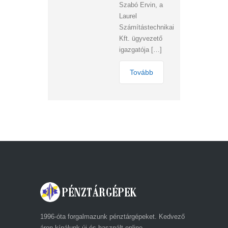
Szabó Ervin, a
Laurel
Számítástechnikai
Kft. ügyvezető
igazgatója […]
Tovább
1996-óta forgalmazunk pénztárgépeket. Kedvező
áron kínálunk új és használt online