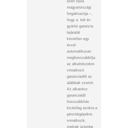
ezen típus
magyarországi
forgalmazója –,
hogy a két év
gyártói garancia
lejáratát
követően egy
évvel
automatikusan
meghosszabbítja
az alkatrészekre
vonatkozó
garanciaidőt az
alábbiak szerint:
Az alkatrész
garanciaidő
hosszabbítás
kizárólag azokra a
pénztárgépekre
vonatkozik,
melyek üzembe