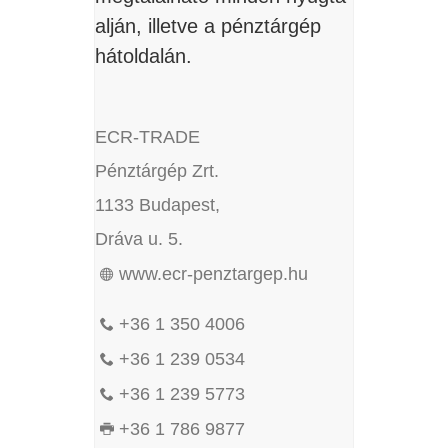
alján, illetve a pénztárgép
hátoldalán.
ECR-TRADE
Pénztárgép Zrt.
1133 Budapest,
Dráva u. 5.
www.ecr-penztargep.hu
+36 1 350 4006
+36 1 239 0534
+36 1 239 5773
+36 1 786 9877