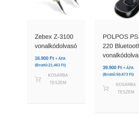
Zebex Z-3100
POLPOS PS
vonalkódolvasó
220 Bluetoot
vonalkódolva
16.900
Ft
+ ÁFA
(Bruttó:
21.463
Ft
)
39.900
Ft
+ ÁFA
(Bruttó:
50.673
Ft
)
KOSÁRBA
TESZEM
KOSÁRBA
TESZEM