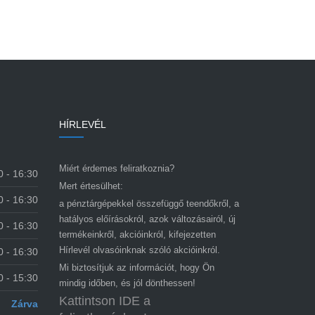
HÍRLEVÉL
Miért érdemes feliratkoznia?
0 - 16:30
Mert értesülhet:
0 - 16:30
a pénztárgépekkel összefüggő teendőkről, a
hatályos előírásokról, azok változásairól, új
0 - 16:30
termékeinkről, akcióinkról, kifejezetten
Hírlevél olvasóinknak szóló akcióinkról.
0 - 16:30
Mi biztosítjuk az információt, hogy Ön
0 - 15:30
mindig időben, és jól dönthessen!
Kattintson IDE a
Zárva