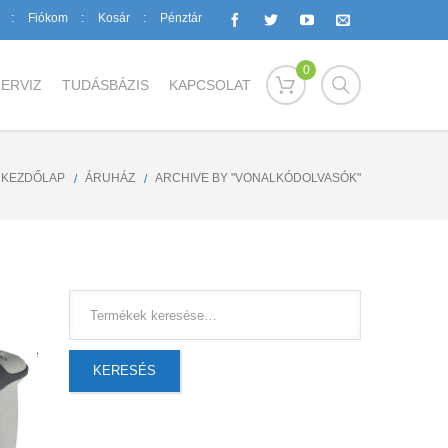
Fiókom
Kosár
Pénztár
0
ERVIZ
TUDÁSBÁZIS
KAPCSOLAT
KEZDŐLAP
ÁRUHÁZ
ARCHIVE BY "VONALKÓDOLVASÓK"
Sorted
lenítve
KERESÉS
by
popularity