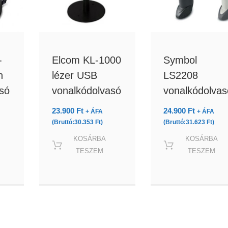
-
Elcom KL-1000
Symbol
h
lézer USB
LS2208
só
vonalkódolvasó
vonalkódolvas
23.900
Ft
24.900
Ft
+ ÁFA
+ ÁFA
(Bruttó:
30.353
Ft
)
(Bruttó:
31.623
Ft
)
KOSÁRBA
KOSÁRBA
TESZEM
TESZEM