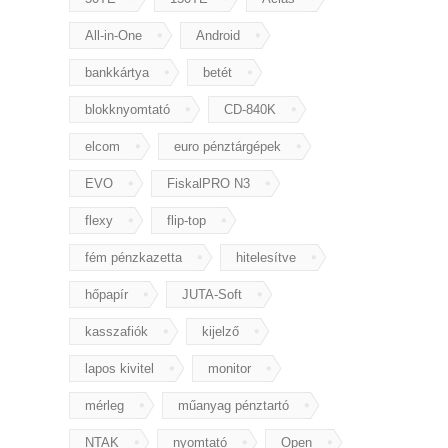
All-in-One
Android
bankkártya
betét
blokknyomtató
CD-840K
elcom
euro pénztárgépek
EVO
FiskalPRO N3
flexy
flip-top
fém pénzkazetta
hitelesítve
hőpapír
JUTA-Soft
kasszafiók
kijelző
lapos kivitel
monitor
mérleg
műanyag pénztartó
NTAK
nyomtató
Open