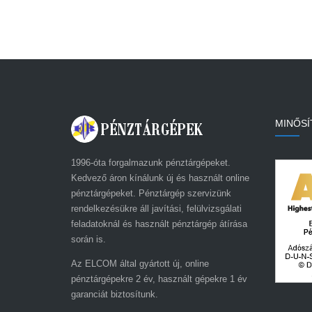
MINŐSÍ
1996-óta forgalmazunk pénztárgépeket.
Kedvező áron kínálunk új és használt online
pénztárgépeket. Pénztárgép szervizünk
rendelkezésükre áll javítási, felülvizsgálati
feladatoknál és használt pénztárgép átírása
során is.
Az ELCOM által gyártott új, online
pénztárgépekre 2 év, használt gépekre 1 év
garanciát biztosítunk.