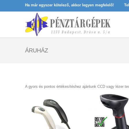
Ha már egyszer kötelező, akkor legyen megfelelő!
Te
ÁRUHÁZ
A gyors és pontos értékesítéshez ajánlunk CCD vagy lézer t