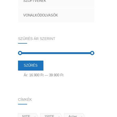
SZOFTVEREK
VONALKÓDOLVASÓK
SZŰRÉS ÁR SZERINT
Min
Max
SZŰRÉS
ár
ár
Ár:
16.900 Ft
—
39.900 Ft
CÍMKÉK
50TE
150TE
Aclas