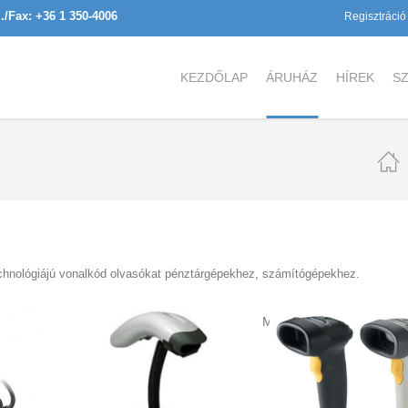
l./Fax: +36 1 350-4006
Regisztráció
KEZDŐLAP
ÁRUHÁZ
HÍREK
SZ
echnológiájú vonalkód olvasókat pénztárgépekhez, számítógépekhez.
Mind a(z) 4 találat megje