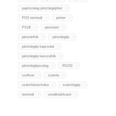
papírszalag pénztárgéphez
POS terminál
printer
PS1B
pénztartó
pénztárfiók
pénztárgép
pénztárgép kapcsolat
pénztárgép kasszafiók
pénztárgépszalag
RS232
szoftver
számla
számítástechnika
számítógép
terminál
vonalkódolvasó