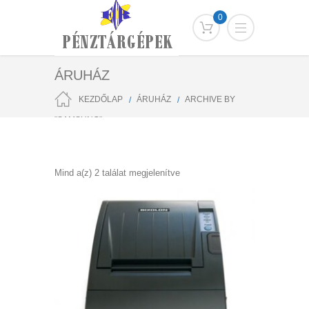
0
ÁRUHÁZ
KEZDŐLAP
ÁRUHÁZ
ARCHIVE BY
"SAMSUNG"
Sorted
Mind a(z) 2 találat megjelenítve
by
popularity