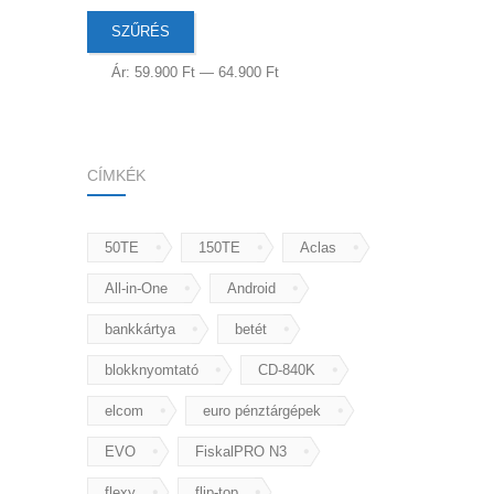
Min
Max
SZŰRÉS
ár
ár
Ár:
59.900 Ft
—
64.900 Ft
CÍMKÉK
50TE
150TE
Aclas
All-in-One
Android
bankkártya
betét
blokknyomtató
CD-840K
elcom
euro pénztárgépek
EVO
FiskalPRO N3
flexy
flip-top