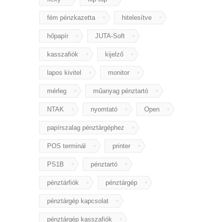
fém pénzkazetta
hitelesítve
hőpapír
JUTA-Soft
kasszafiók
kijelző
lapos kivitel
monitor
mérleg
műanyag pénztartó
NTAK
nyomtató
Open
papírszalag pénztárgéphez
POS terminál
printer
PS1B
pénztartó
pénztárfiók
pénztárgép
pénztárgép kapcsolat
pénztárgép kasszafiók