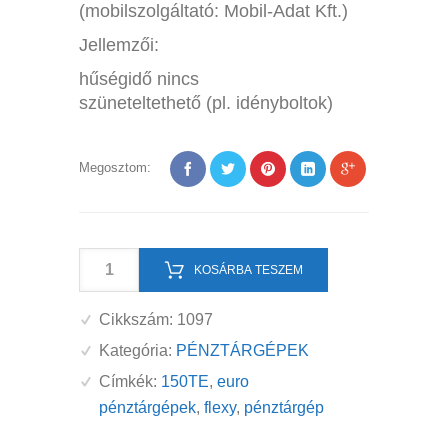
(mobilszolgáltató: Mobil-Adat Kft.)
Jellemzői:
hűségidő nincs
szüneteltethető (pl. idényboltok)
Megosztom:
Euro-
KOSÁRBA TESZEM
150TE
Flexy
Cikkszám:
1097
online
Kategória:
PÉNZTÁRGÉPEK
pénztárgép
Címkék:
150TE
,
euro
felújított
pénztárgépek
,
flexy
,
pénztárgép
mennyiség