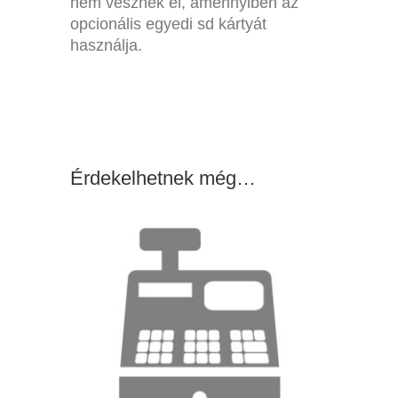
nem vesznek el, amennyiben az
opcionális egyedi sd kártyát
használja.
Érdekelhetnek még…