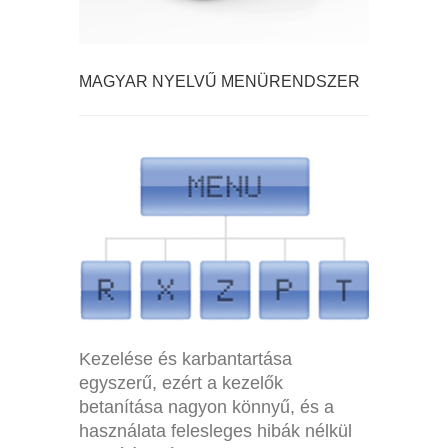
EURO-150TE FLEXY ONLINE
MAGYAR NYELVŰ MENÜRENDSZER
PÉNZTÁRGÉP
FLEXY PÉNZTÁRGÉP MENÜ
Kezelése és karbantartása
egyszerű, ezért a kezelők
betanítása nagyon könnyű, és a
használata felesleges hibák nélkül