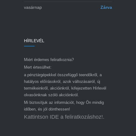
vasárnap
Zárva
HÍRLEVÉL
Miért érdemes feliratkoznia?
Mert értesülhet:
a pénztárgépekkel összefüggő teendőkről, a
hatályos előírásokról, azok változásairól, új
termékeinkről, akcióinkról, kifejezetten Hírlevél
olvasóinknak szóló akcióinkról.
Mi biztosítjuk az információt, hogy Ön mindig
időben, és jól dönthessen!
Kattintson IDE a feliratkozáshoz!.