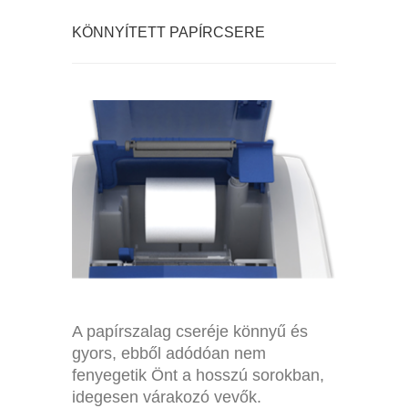
EURO 150 BILLENTYŰZET
KÖNNYÍTETT PAPÍRCSERE
KÖNNYŰ PAPÍRCSERE
A papírszalag cseréje könnyű és
gyors, ebből adódóan nem
fenyegetik Önt a hosszú sorokban,
idegesen várakozó vevők.