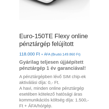
Euro-150TE Flexy online
pénztárgép felújított
118.000
Ft
+ ÁFA (Bruttó:
149.860
Ft
)
Gyárilag teljesen újjáépített
pénztárgép 1 év garanciával!
A pénztárgépben lévő SIM chip-ek
aktiválási díja: 0,- Ft.
A havi, minden online pénztárgép
esetében kötelező hatósági áras
kommunikációs költség díja: 1.500,-
Ft + ÁFA/hó/gép.