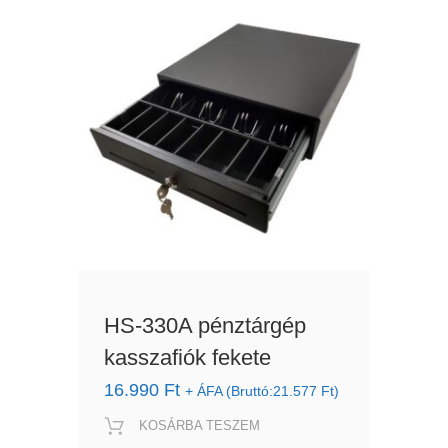
HS-330A pénztárgép
kasszafiók fekete
16.990
Ft
+ ÁFA (Bruttó:
21.577
Ft
)
KOSÁRBA TESZEM