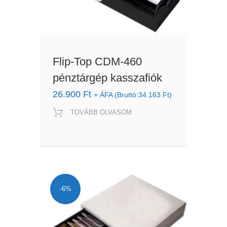
Flip-Top CDM-460
pénztárgép kasszafiók
26.900
Ft
+ ÁFA (Bruttó:
34.163
Ft
)
TOVÁBB OLVASOM
-6%