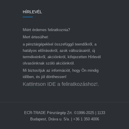
HÍRLEVÉL
Miért érdemes feliratkoznia?
Mert értesülhet:
a pénztárgépekkel összefüggő teendőkről, a
hatályos előírásokról, azok változásairól, új
termékeinkről, akcióinkról, kifejezetten Hírlevél
olvasóinknak szóló akcióinkról.
Mi biztosítjuk az információt, hogy Ön mindig
időben, és jól dönthessen!
Kattintson IDE a feliratkozáshoz!.
ECR-TRADE Pénztárgép Zrt. ©1996-2025 | 1133
Budapest, Dráva u. 5/a. | +36 1 350 4006