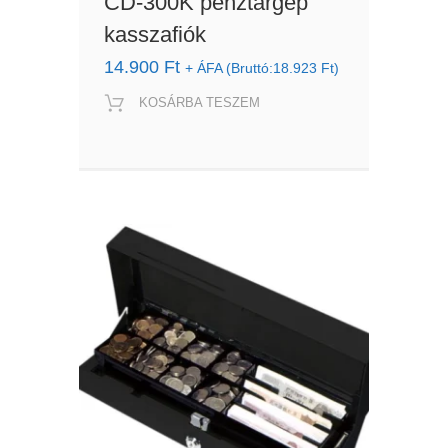
CD-300K pénztárgép
kasszafiók
14.900
Ft
+ ÁFA (Bruttó:
18.923
Ft
)
KOSÁRBA TESZEM