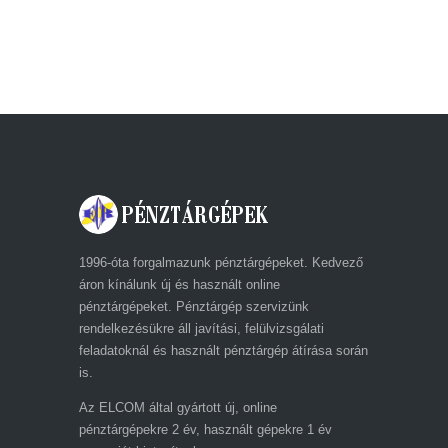
1996-óta forgalmazunk pénztárgépeket. Kedvező
áron kínálunk új és használt online
pénztárgépeket. Pénztárgép szervizünk
rendelkezésükre áll javítási, felülvizsgálati
feladatoknál és használt pénztárgép átírása során
is.
Az ELCOM által gyártott új, online
pénztárgépekre 2 év, használt gépekre 1 év