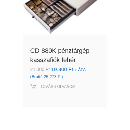
CD-880K pénztárgép
kasszafiók fehér
Original
Current
19.900
Ft
21.000
Ft
+ ÁFA
price
price
(Bruttó:
25.273
Ft
)
was:
is:
TOVÁBB OLVASOM
21.000 Ft.
19.900 Ft.