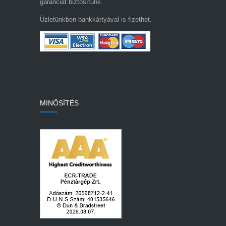
garanciát biztosítunk.
Üzletünkben bankkártyával is fizethet.
MINŐSÍTÉS