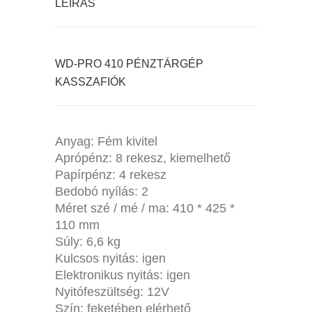
LEÍRÁS
WD-PRO 410 PÉNZTÁRGÉP
KASSZAFIÓK
Anyag: Fém kivitel
Aprópénz: 8 rekesz, kiemelhető
Papírpénz: 4 rekesz
Bedobó nyílás: 2
Méret szé / mé / ma: 410 * 425 *
110 mm
Súly: 6,6 kg
Kulcsos nyitás: igen
Elektronikus nyitás: igen
Nyitófeszültség: 12V
Szín: feketében elérhető