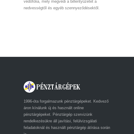
védőfólia, mely megvédi a billentyűzetet a
nedvességtől és egyéb szennyeződésektől.
1996-óta forgalmazunk pénztárgépeket. Kedvező
áron kínálunk új és használt online
pénztárgépeket. Pénztárgép szervizünk
rendelkezésükre áll javítási, felülvizsgálati
feladatoknál és használt pénztárgép átírása során