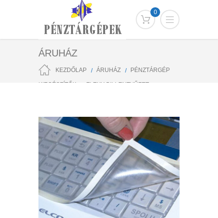
0
ÁRUHÁZ
KEZDŐLAP
ÁRUHÁZ
PÉNZTÁRGÉP
KIEGÉSZÍTŐK
FLEXY BILLENTYŰZET
VÉDŐFÓLIA