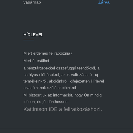
vasárnap
Zárva
HÍRLEVÉL
Miért érdemes feliratkoznia?
Mert értesülhet:
a pénztárgépekkel összefüggő teendőkről, a
hatályos előírásokról, azok változásairól, új
termékeinkről, akcióinkról, kifejezetten Hírlevél
olvasóinknak szóló akcióinkról.
Mi biztosítjuk az információt, hogy Ön mindig
időben, és jól dönthessen!
Kattintson IDE a feliratkozáshoz!.