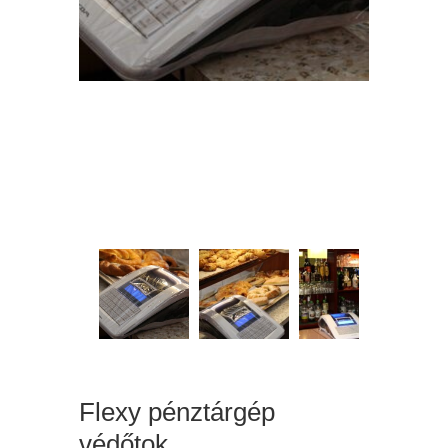
Flexy pénztárgép
védőtok