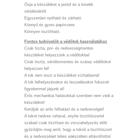
Óvja a készüléket a portól és a kisebb
sérülésektől.
Egyszerűen nyitható és zárható.
Könnyű és gyors papírcsere.
Könnyen tisztítható.
Fontos tudnivalók a védőtok használatához
Csak tiszta, por- és nedvességmentes
készüléket helyezzünk a védőtokba!
Csak tiszta, sérülésmentes és száraz védőtokot
helyezzen fel!
A tok nem teszi a készüléket vízhatlanná!
A tok felhelyezésekor és leszedésekor fokozott
figyelemmel járjunk el!
Erős mechanikai hatásokkal szemben nem védi a
készüléket!
Kerüljük az erős hőhatást és a nedvességet!
A tokot nedves ruhával, enyhe tisztítószerrel
szabad csak tisztítani és visszahelyezés előtt
győződjön meg arról, hogy a tokról a tisztítószert
és a nedvességet teljes egészében eltávolította!