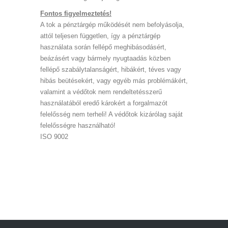
Fontos figyelmeztetés!
A tok a pénztárgép működését nem befolyásolja,
attól teljesen független, így a pénztárgép
használata során fellépő meghibásodásért,
beázásért vagy bármely nyugtaadás közben
fellépő szabálytalanságért, hibákért, téves vagy
hibás beütésekért, vagy egyéb más problémákért,
valamint a védőtok nem rendeltetésszerű
használatából eredő károkért a forgalmazót
felelősség nem terheli! A védőtok kizárólag saját
felelősségre használható!
ISO 9002