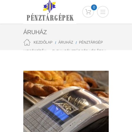
0
ÁRUHÁZ
KEZDŐLAP
ÁRUHÁZ
PÉNZTÁRGÉP
KIEGÉSZÍTŐK
FLEXY PÉNZTÁRGÉP VÉDŐTOK