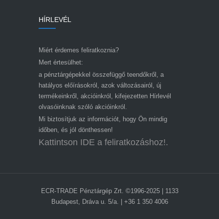
HÍRLEVÉL
Miért érdemes feliratkoznia?
Mert értesülhet:
a pénztárgépekkel összefüggő teendőkről, a
hatályos előírásokról, azok változásairól, új
termékeinkről, akcióinkról, kifejezetten Hírlevél
olvasóinknak szóló akcióinkról.
Mi biztosítjuk az információt, hogy Ön mindig
időben, és jól dönthessen!
Kattintson IDE a feliratkozáshoz!.
ECR-TRADE Pénztárgép Zrt. ©1996-2025 | 1133
Budapest, Dráva u. 5/a. | +36 1 350 4006