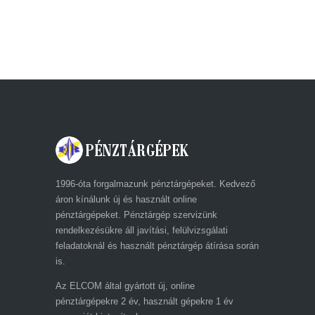
ECR-TRADE PÉNZTÁRGÉP ZRT. A
DRÁVA UTCÁBAN
1996-óta forgalmazunk pénztárgépeket. Kedvező
áron kínálunk új és használt online
pénztárgépeket. Pénztárgép szervizünk
rendelkezésükre áll javítási, felülvizsgálati
feladatoknál és használt pénztárgép átírása során
is.
Az ELCOM által gyártott új, online
pénztárgépekre 2 év, használt gépekre 1 év