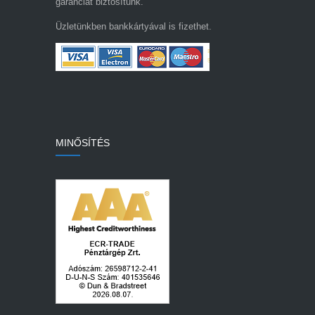
garanciát biztosítunk.
Üzletünkben bankkártyával is fizethet.
MINŐSÍTÉS