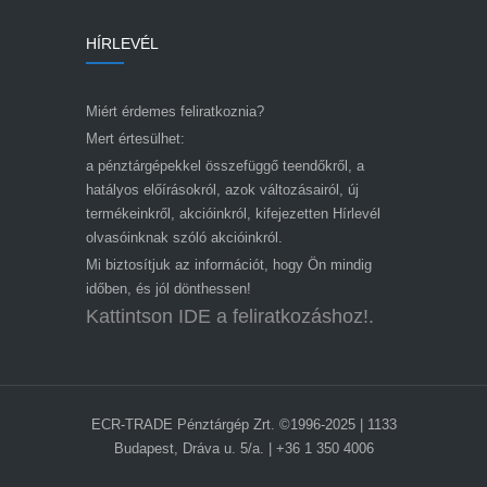
HÍRLEVÉL
Miért érdemes feliratkoznia?
Mert értesülhet:
a pénztárgépekkel összefüggő teendőkről, a
hatályos előírásokról, azok változásairól, új
termékeinkről, akcióinkról, kifejezetten Hírlevél
olvasóinknak szóló akcióinkról.
Mi biztosítjuk az információt, hogy Ön mindig
időben, és jól dönthessen!
Kattintson IDE a feliratkozáshoz!.
ECR-TRADE Pénztárgép Zrt. ©1996-2025 | 1133
Budapest, Dráva u. 5/a. | +36 1 350 4006