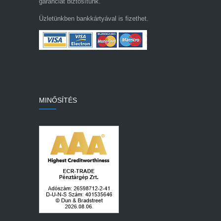
garanciát biztosítunk.
Üzletünkben bankkártyával is fizethet.
MINŐSÍTÉS