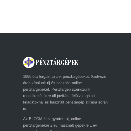
ECR-TRADE PÉNZTÁRGÉP ZRT. A
DRÁVA UTCÁBAN
1996-óta forgalmazunk pénztárgépeket. Kedvező
áron kínálunk új és használt online
pénztárgépeket. Pénztárgép szervizünk
rendelkezésükre áll javítási, felülvizsgálati
feladatoknál és használt pénztárgép átírása során
is.
Az ELCOM által gyártott új, online
pénztárgépekre 2 év, használt gépekre 1 év