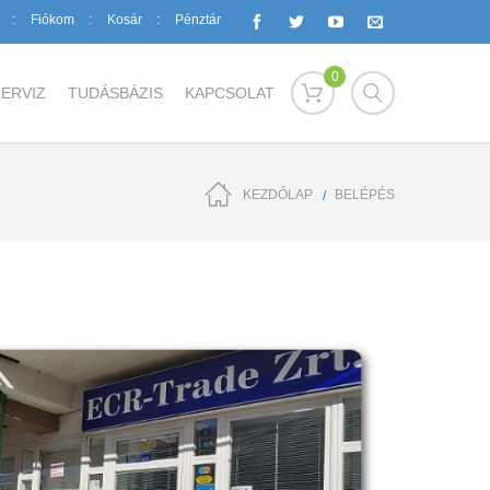
Fiókom
Kosár
Pénztár
0
ERVIZ
TUDÁSBÁZIS
KAPCSOLAT
KEZDŐLAP
BELÉPÉS