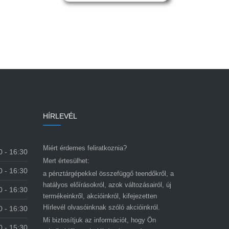
PÉNZTÁRGÉP ZRT. A DRÁVA UTCÁBAN
HÍRLEVÉL
Miért érdemes feliratkoznia?
0 - 16:30
Mert értesülhet:
0 - 16:30
a pénztárgépekkel összefüggő teendőkről, a
hatályos előírásokról, azok változásairól, új
0 - 16:30
termékeinkről, akcióinkról, kifejezetten
Hírlevél olvasóinknak szóló akcióinkról.
0 - 16:30
Mi biztosítjuk az információt, hogy Ön
0 - 15:30