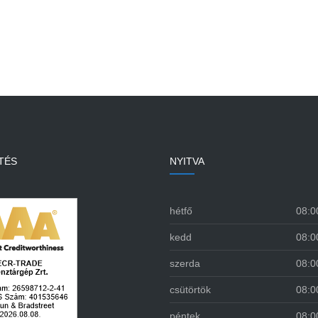
ECR-TRADE 
TÉS
NYITVA
hétfő
08:0
kedd
08:0
szerda
08:0
csütörtök
08:0
péntek
08:0