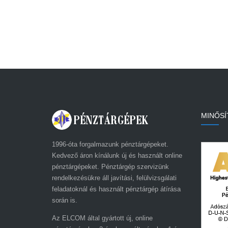
MINŐSÍ
1996-óta forgalmazunk pénztárgépeket.
Kedvező áron kínálunk új és használt online
pénztárgépeket. Pénztárgép szervizünk
rendelkezésükre áll javítási, felülvizsgálati
feladatoknál és használt pénztárgép átírása
során is.
Az ELCOM által gyártott új, online