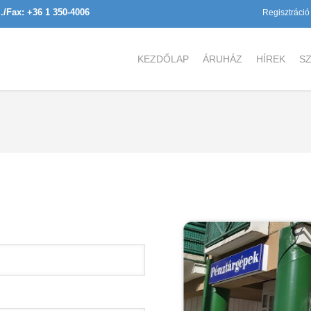
l./Fax: +36 1 350-4006
Regisztráció
KEZDŐLAP
ÁRUHÁZ
HÍREK
SZ