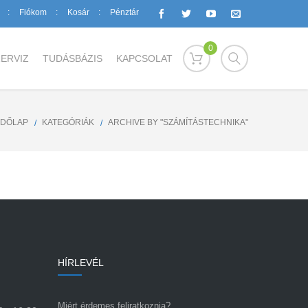
Fiókom
Kosár
Pénztár
0
ERVIZ
TUDÁSBÁZIS
KAPCSOLAT
ZDŐLAP
KATEGÓRIÁK
ARCHIVE BY "SZÁMÍTÁSTECHNIKA"
HÍRLEVÉL
Miért érdemes feliratkoznia?