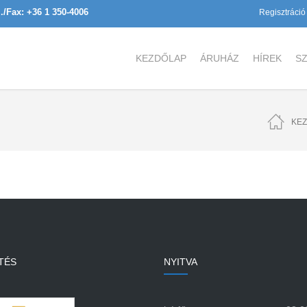
l./Fax: +36 1 350-4006
Regisztráció
KEZDŐLAP
ÁRUHÁZ
HÍREK
SZ
KE
TÉS
NYITVA