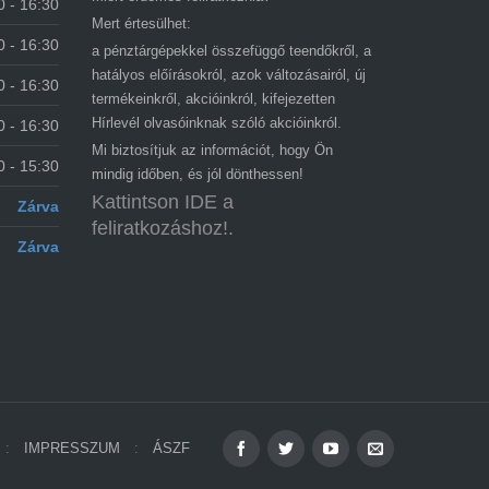
0 - 16:30
Mert értesülhet:
0 - 16:30
a pénztárgépekkel összefüggő teendőkről, a
hatályos előírásokról, azok változásairól, új
0 - 16:30
termékeinkről, akcióinkról, kifejezetten
Hírlevél olvasóinknak szóló akcióinkról.
0 - 16:30
Mi biztosítjuk az információt, hogy Ön
0 - 15:30
mindig időben, és jól dönthessen!
Kattintson IDE a
Zárva
feliratkozáshoz!.
Zárva
IMPRESSZUM
ÁSZF