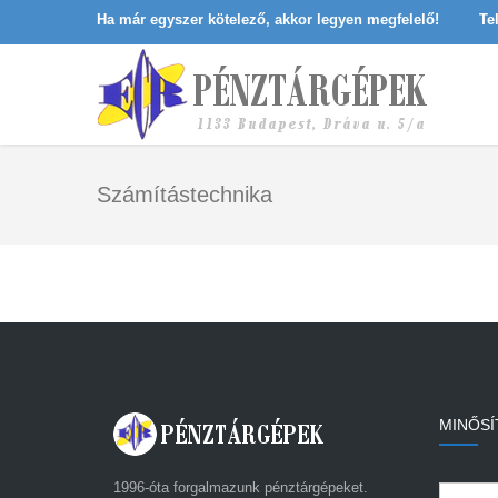
Ha már egyszer kötelező, akkor legyen megfelelő!
Te
Számítástechnika
MINŐSÍ
1996-óta forgalmazunk pénztárgépeket.