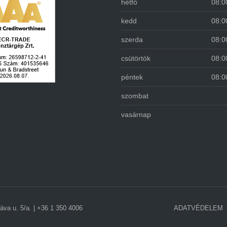
hétfő
08:0
kedd
08:0
szerda
08:0
csütörtök
08:0
péntek
08:0
szombat
vasárnap
va u. 5/a. | +36 1 350 4006
ADATVÉDELEM