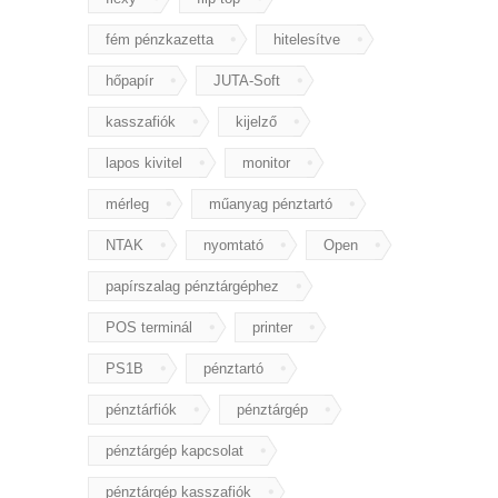
fém pénzkazetta
hitelesítve
hőpapír
JUTA-Soft
kasszafiók
kijelző
lapos kivitel
monitor
mérleg
műanyag pénztartó
NTAK
nyomtató
Open
papírszalag pénztárgéphez
POS terminál
printer
PS1B
pénztartó
pénztárfiók
pénztárgép
pénztárgép kapcsolat
pénztárgép kasszafiók