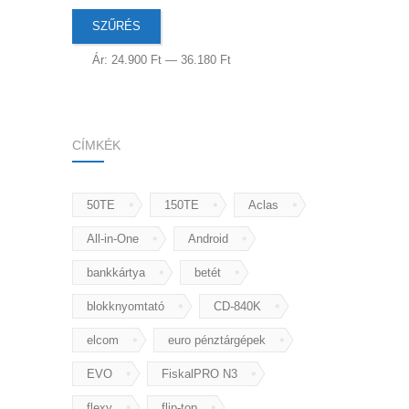
Min
Max
SZŰRÉS
ár
ár
Ár:
24.900 Ft
—
36.180 Ft
CÍMKÉK
50TE
150TE
Aclas
All-in-One
Android
bankkártya
betét
blokknyomtató
CD-840K
elcom
euro pénztárgépek
EVO
FiskalPRO N3
flexy
flip-top