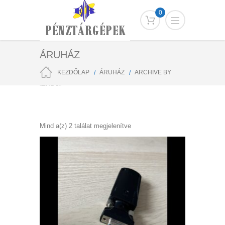
0
ÁRUHÁZ
KEZDŐLAP
ÁRUHÁZ
ARCHIVE BY
"EURO"
Sorted
Mind a(z) 2 találat megjelenítve
by
popularity