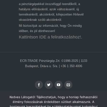
a pénztárgépekkel összefüggő teendőkről, a
hatályos előírásokról, azok változásairól, új
termékeinkről, akcióinkról, kifejezetten Hírlevél
olvasóinknak szóló akcióinkról.
Mi biztosítjuk az információt, hogy Ön mindig
időben, és jól dönthessen!
Kattintson IDE a feliratkozáshoz!.
ECR-TRADE Pénztárgép Zrt. ©1996-2025 | 1133
Budapest, Dráva u. 5/a. | +36 1 350 4006
Kedves Látogató! Tájékoztatjuk, hogy a honlap felhasználói
élmény fokozásának érdekében sütiket alkalmazunk. A
honlapunk használatával ön a tájékoztatásunkat tudomásul
ADATVÉDELEM