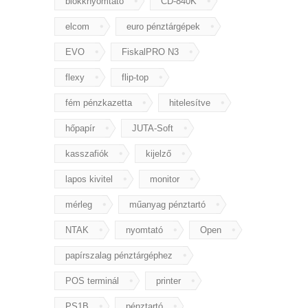
blokknyomtató
CD-840K
elcom
euro pénztárgépek
EVO
FiskalPRO N3
flexy
flip-top
fém pénzkazetta
hitelesítve
hőpapír
JUTA-Soft
kasszafiók
kijelző
lapos kivitel
monitor
mérleg
műanyag pénztartó
NTAK
nyomtató
Open
papírszalag pénztárgéphez
POS terminál
printer
PS1B
pénztartó