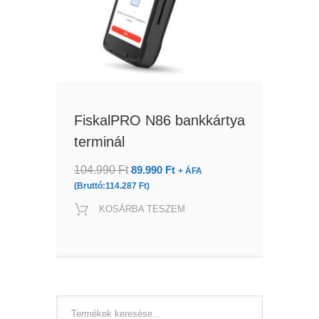
FiskalPRO N86 bankkártya
terminál
Original
Current
104.990
Ft
89.990
Ft
+ ÁFA
price
price
(Bruttó:
114.287
Ft
)
was:
is:
KOSÁRBA TESZEM
104.990 Ft.
89.990 Ft.