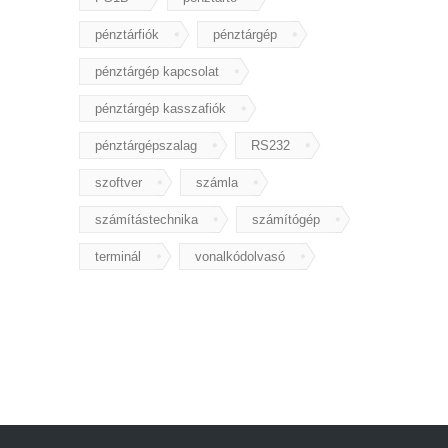
pénztárfiók
pénztárgép
pénztárgép kapcsolat
pénztárgép kasszafiók
pénztárgépszalag
RS232
szoftver
számla
számítástechnika
számítógép
terminál
vonalkódolvasó