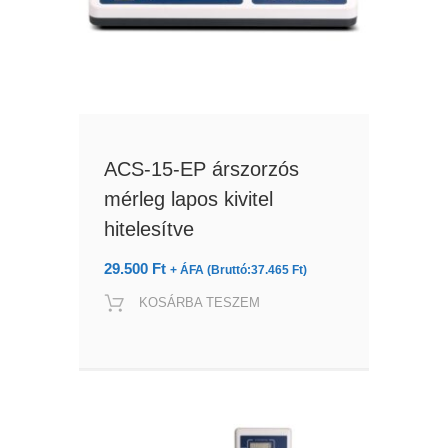
ACS-15-EP árszorzós
mérleg lapos kivitel
hitelesítve
29.500
Ft
+ ÁFA (Bruttó:
37.465
Ft
)
KOSÁRBA TESZEM