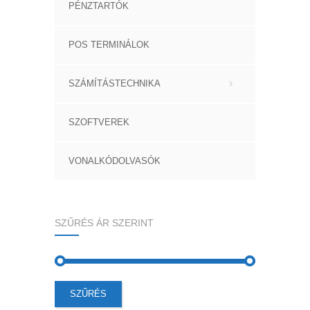
PÉNZTARTÓK
POS TERMINÁLOK
SZÁMÍTÁSTECHNIKA
SZOFTVEREK
VONALKÓDOLVASÓK
SZŰRÉS ÁR SZERINT
Min
Max
SZŰRÉS
ár
ár