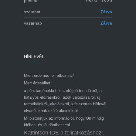
péntek
08:00 - 15:30
szombat
Zárva
vasárnap
Zárva
HÍRLEVÉL
Miért érdemes feliratkoznia?
Mert értesülhet:
a pénztárgépekkel összefüggő teendőkről, a
hatályos előírásokról, azok változásairól, új
termékeinkről, akcióinkról, kifejezetten Hírlevél
olvasóinknak szóló akcióinkról.
Mi biztosítjuk az információt, hogy Ön mindig
időben, és jól dönthessen!
Kattintson IDE a feliratkozáshoz!.