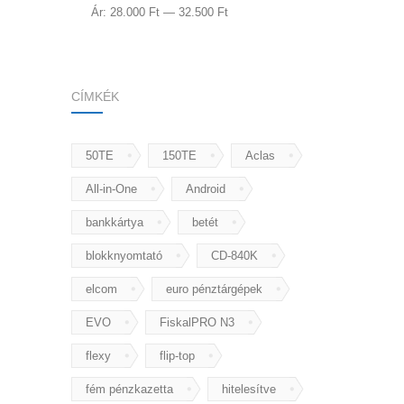
Ár:
28.000 Ft
—
32.500 Ft
CÍMKÉK
50TE
150TE
Aclas
All-in-One
Android
bankkártya
betét
blokknyomtató
CD-840K
elcom
euro pénztárgépek
EVO
FiskalPRO N3
flexy
flip-top
fém pénzkazetta
hitelesítve