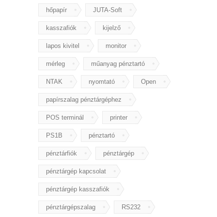
hőpapír
JUTA-Soft
kasszafiók
kijelző
lapos kivitel
monitor
mérleg
műanyag pénztartó
NTAK
nyomtató
Open
papírszalag pénztárgéphez
POS terminál
printer
PS1B
pénztartó
pénztárfiók
pénztárgép
pénztárgép kapcsolat
pénztárgép kasszafiók
pénztárgépszalag
RS232