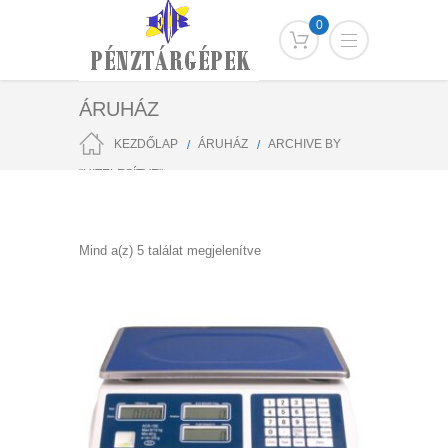
0
ÁRUHÁZ
KEZDŐLAP
ÁRUHÁZ
ARCHIVE BY
"HITELESÍTVE"
Sorted
Mind a(z) 5 találat megjelenítve
by
popularity