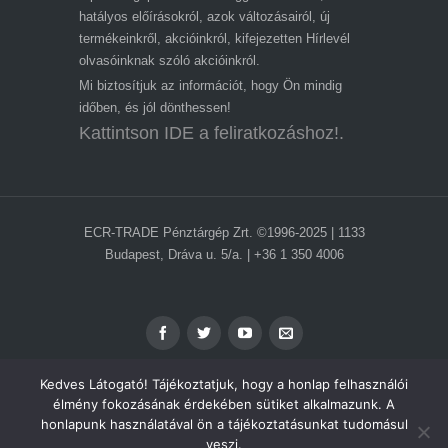
hatályos előírásokról, azok változásairól, új
termékeinkről, akcióinkról, kifejezetten Hírlevél
olvasóinknak szóló akcióinkról.
Mi biztosítjuk az információt, hogy Ön mindig
időben, és jól dönthessen!
Kattintson IDE a feliratkozáshoz!.
ECR-TRADE Pénztárgép Zrt. ©1996-2025 | 1133
Budapest, Dráva u. 5/a. | +36 1 350 4006
Kedves Látogató! Tájékoztatjuk, hogy a honlap felhasználói
élmény fokozásának érdekében sütiket alkalmazunk. A
honlapunk használatával ön a tájékoztatásunkat tudomásul
ADATVÉDELEM
veszi.
IMPRESSZUM