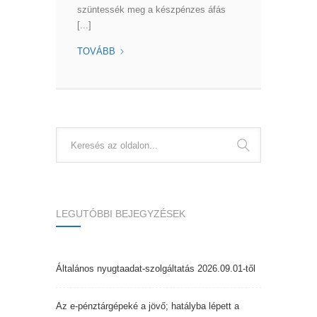
szüntessék meg a készpénzes áfás
[...]
AZ
TOVÁBB
EGYÜTT
MEGSZÜNTETNÉ
A
KÉSZPÉNZES
ÁFÁS
SZÁMLÁT
LEGUTÓBBI BEJEGYZÉSEK
Általános nyugtaadat-szolgáltatás 2026.09.01-től
Az e-pénztárgépeké a jövő; hatályba lépett a