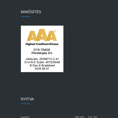
MINŐSÍTÉS
NYITVA
hétfő
08:00 - 16:30