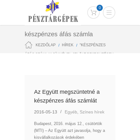
0
készpénzes áfás számla
KEZDŐLAP
HÍREK
"KÉSZPÉNZES
ÁFÁS SZÁMLA" CÍMKÉVEL JELÖLT BEJEGYZÉSEK
Az Együtt megszüntetné a
készpénzes áfás számlát
2016-05-13
Egyéb
,
Színes hírek
Budapest, 2016. május 12., csütörtök
(MTI) – Az Együtt azt javasolja, hogy a
kisvállalkozások érdekében