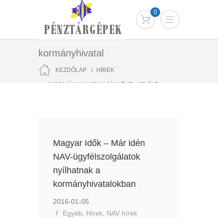
0
kormányhivatal
KEZDŐLAP
HÍREK
"KORMÁNYHIVATAL" CÍMKÉVEL JELÖLT
BEJEGYZÉSEK
Magyar Idők – Már idén
NAV-ügyfélszolgálatok
nyílhatnak a
kormányhivatalokban
2016-01-05
Egyéb
,
Hírek
,
NAV hírek