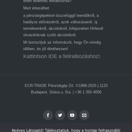
Miért érdemes feliratkoznia?
Mert értesülhet:
a pénztárgépekkel összefüggő teendőkről, a
hatályos előírásokról, azok változásairól, új
termékeinkről, akcióinkról, kifejezetten Hírlevél
olvasóinknak szóló akcióinkról.
Mi biztosítjuk az információt, hogy Ön mindig
időben, és jól dönthessen!
Kattintson IDE a feliratkozáshoz!.
ECR-TRADE Pénztárgép Zrt. ©1996-2025 | 1133
Budapest, Dráva u. 5/a. | +36 1 350 4006
Kedves Látogató! Tájékoztatjuk, hogy a honlap felhasználói