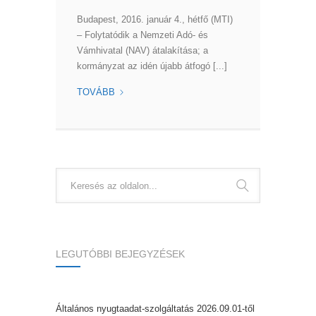
Budapest, 2016. január 4., hétfő (MTI)
– Folytatódik a Nemzeti Adó- és
Vámhivatal (NAV) átalakítása; a
kormányzat az idén újabb átfogó [...]
MAGYAR
TOVÁBB
IDŐK
–
MÁR
IDÉN
NAV-
ÜGYFÉLSZOLGÁLATOK
NYÍLHATNAK
A
KORMÁNYHIVATALOKBAN
LEGUTÓBBI BEJEGYZÉSEK
Általános nyugtaadat-szolgáltatás 2026.09.01-től