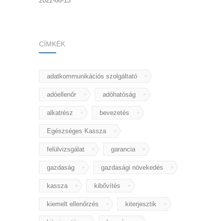
2022-06-15
CÍMKÉK
adatkommunikációs szolgáltató
adóellenőr
adóhatóság
alkatrész
bevezetés
Egészséges Kassza
felülvizsgálat
garancia
gazdaság
gazdasági növekedés
kassza
kibővítés
kiemelt ellenőrzés
kiterjesztik