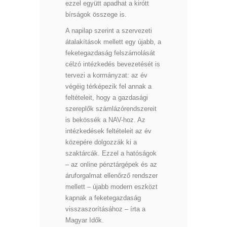
ezzel együtt apadhat a kirótt
bírságok összege is.
A napilap szerint a szervezeti
átalakítások mellett egy újabb, a
feketegazdaság felszámolását
célzó intézkedés bevezetését is
tervezi a kormányzat: az év
végéig térképezik fel annak a
feltételeit, hogy a gazdasági
szereplők számlázórendszereit
is bekössék a NAV-hoz. Az
intézkedések feltételeit az év
közepére dolgozzák ki a
szaktárcák. Ezzel a hatóságok
– az online pénztárgépek és az
áruforgalmat ellenőrző rendszer
mellett – újabb modern eszközt
kapnak a feketegazdaság
visszaszorításához – írta a
Magyar Idők.