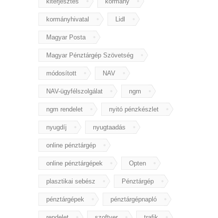
kiterjesztés
kormány
kormányhivatal
Lidl
Magyar Posta
Magyar Pénztárgép Szövetség
módosított
NAV
NAV-ügyfélszolgálat
ngm
ngm rendelet
nyitó pénzkészlet
nyugdíj
nyugtaadás
online pénztárgép
online pénztárgépek
Opten
plasztikai sebész
Pénztárgép
pénztárgépek
pénztárgépnapló
rendelet
szoftver
trafik