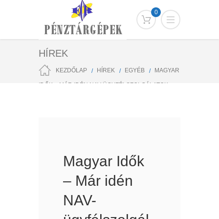
0
HÍREK
KEZDŐLAP
HÍREK
EGYÉB
MAGYAR
IDŐK – MÁR IDÉN NAV-ÜGYFÉLSZOLGÁLATOK
NYÍLHATNAK A KORMÁNYHIVATALOKBAN
Magyar Idők
– Már idén
NAV-