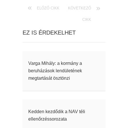
ELŐZŐ CIKK
KÖVETKEZŐ
CIKK
EZ IS ÉRDEKELHET
Varga Mihály: a kormány a
beruházások lendületének
megtartását ösztönzi
Kedden kezdődik a NAV téli
ellenőrzéssorozata