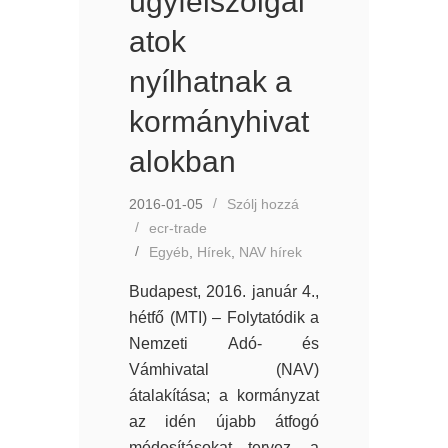
ügyfélszolgál
atok
nyílhatnak a
kormányhivat
alokban
2016-01-05
Szólj hozzá
ecr-trade
Egyéb
,
Hírek
,
NAV hírek
Budapest, 2016. január 4.,
hétfő (MTI) – Folytatódik a
Nemzeti Adó- és
Vámhivatal (NAV)
átalakítása; a kormányzat
az idén újabb átfogó
módosításokat tervez, a