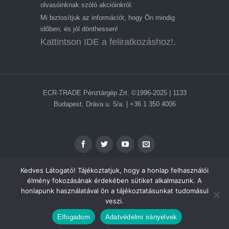
olvasóinknak szóló akcióinkról.
Mi biztosítjuk az információt, hogy Ön mindig
időben, és jól dönthessen!
Kattintson IDE a feliratkozáshoz!.
ECR-TRADE Pénztárgép Zrt. ©1996-2025 | 1133
Budapest, Dráva u. 5/a. | +36 1 350 4006
Kedves Látogató! Tájékoztatjuk, hogy a honlap felhasználói
élmény fokozásának érdekében sütiket alkalmazunk. A
honlapunk használatával ön a tájékoztatásunkat tudomásul
ADATVÉDELEM
veszi.
IMPRESSZUM
ÁSZF
Elfogadom
Adatvédelmi irányelvek