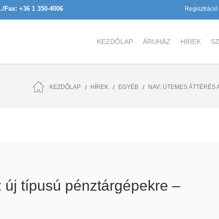
l./Fax: +36 1 350-4006
Regisztráció
KEZDŐLAP
ÁRUHÁZ
HÍREK
SZ
KEZDŐLAP
HÍREK
EGYÉB
NAV: ÜTEMES ÁTTÉRÉS 
 új típusú pénztárgépekre –