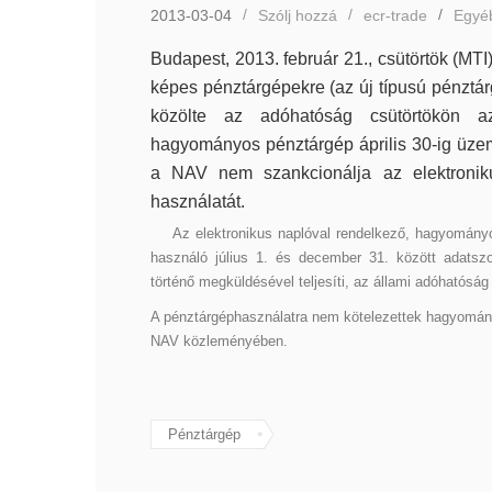
2013-03-04
Szólj hozzá
ecr-trade
Egyé
Budapest, 2013. február 21., csütörtök (MT
képes pénztárgépekre (az új típusú pénztárg
közölte az adóhatóság csütörtökön a
hagyományos pénztárgép április 30-ig üzeme
a NAV nem szankcionálja az elektronik
használatát.
Az elektronikus naplóval rendelkező, hagyományos
használó július 1. és december 31. között adatszol
történő megküldésével teljesíti, az állami adóhatóság 
A pénztárgéphasználatra nem kötelezettek hagyomány
NAV közleményében.
Pénztárgép