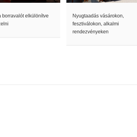
a borravalót elkülönítve
Nyugtaadás vásárokon,
zelni
fesztiválokon, alkalmi
rendezvényeken