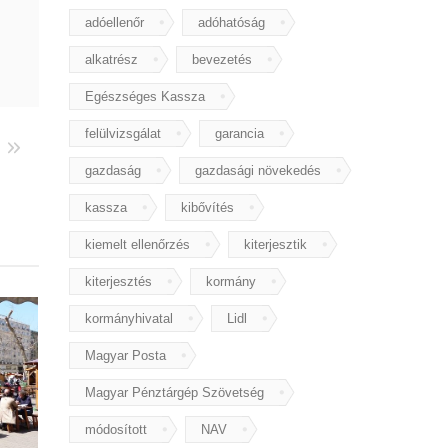
adóellenőr
adóhatóság
alkatrész
bevezetés
Egészséges Kassza
felülvizsgálat
garancia
gazdaság
gazdasági növekedés
kassza
kibővítés
kiemelt ellenőrzés
kiterjesztik
kiterjesztés
kormány
kormányhivatal
Lidl
Magyar Posta
Magyar Pénztárgép Szövetség
módosított
NAV