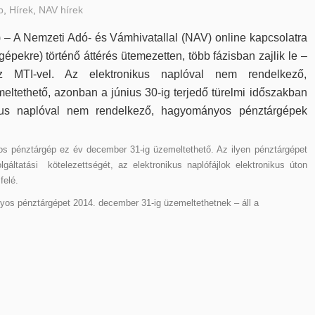
b
,
Hírek
,
NAV hírek
I) – A Nemzeti Adó- és Vámhivatallal (NAV) online kapcsolatra
épekre) történő áttérés ütemezetten, több fázisban zajlik le –
z MTI-vel. Az elektronikus naplóval nem rendelkező,
ltethető, azonban a június 30-ig terjedő türelmi időszakban
us naplóval nem rendelkező, hagyományos pénztárgépek
 pénztárgép ez év december 31-ig üzemeltethető. Az ilyen pénztárgépet
gáltatási kötelezettségét, az elektronikus naplófájlok elektronikus úton
felé.
os pénztárgépet 2014. december 31-ig üzemeltethetnek – áll a