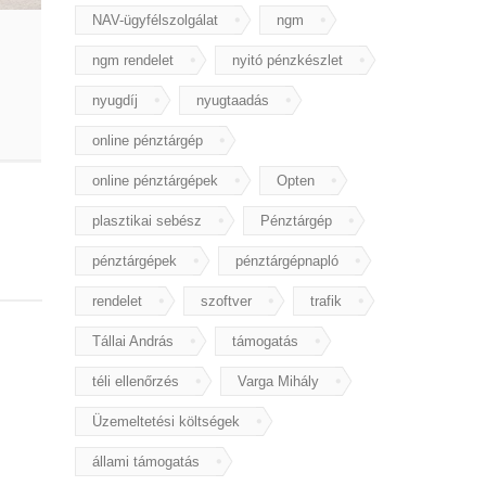
NAV-ügyfélszolgálat
ngm
ngm rendelet
nyitó pénzkészlet
nyugdíj
nyugtaadás
online pénztárgép
online pénztárgépek
Opten
plasztikai sebész
Pénztárgép
pénztárgépek
pénztárgépnapló
rendelet
szoftver
trafik
Tállai András
támogatás
téli ellenőrzés
Varga Mihály
Üzemeltetési költségek
állami támogatás