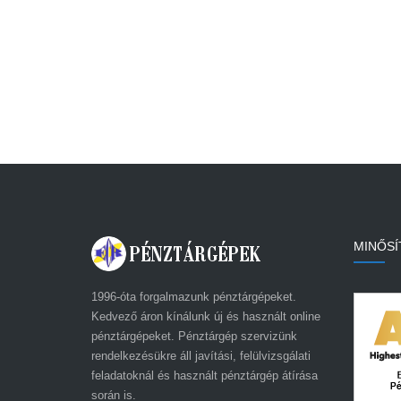
MINŐSÍ
1996-óta forgalmazunk pénztárgépeket.
Kedvező áron kínálunk új és használt online
pénztárgépeket. Pénztárgép szervizünk
rendelkezésükre áll javítási, felülvizsgálati
feladatoknál és használt pénztárgép átírása
során is.