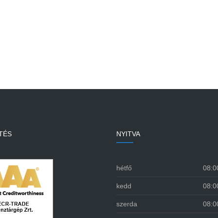
TÉS
NYITVA
hétfő
08:0
kedd
08:0
szerda
08:0