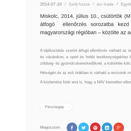
2014-07-10
Szólj hozzá
ecr-trade
Egyé
Miskolc, 2014. július 10., csütörtök 
átfogó ellenőrzés sorozatba kez
magyarországi régióban – közölte az a
A tájékoztatás szerint átfogó ellenőrzés várható az 
és vásárokon, a sport és hobbi tevékenységekhez k
zöldség- és gyümölcskereskedőknél, a különféle köl
Hétvégén és az esti órákban is várható a revizorok me
A közlemény kitér arra is, hogy a NAV kiemelten elle
Pénztárgép
Megosztom: