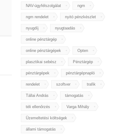
NAV-ügyfélszolgálat
ngm
ngm rendelet
nyitó pénzkészlet
nyugdíj
nyugtaadás
online pénztárgép
online pénztárgépek
Opten
plasztikai sebész
Pénztárgép
pénztárgépek
pénztárgépnapló
rendelet
szoftver
trafik
Tállai András
támogatás
téli ellenőrzés
Varga Mihály
Üzemeltetési költségek
állami támogatás