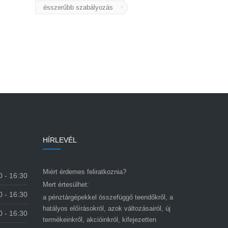
ésszerűbb szabályozás
HÍRLEVÉL
Miért érdemes feliratkoznia?
0 - 16:30
Mert értesülhet:
0 - 16:30
a pénztárgépekkel összefüggő teendőkről, a
hatályos előírásokról, azok változásairól, új
0 - 16:30
termékeinkről, akcióinkról, kifejezetten