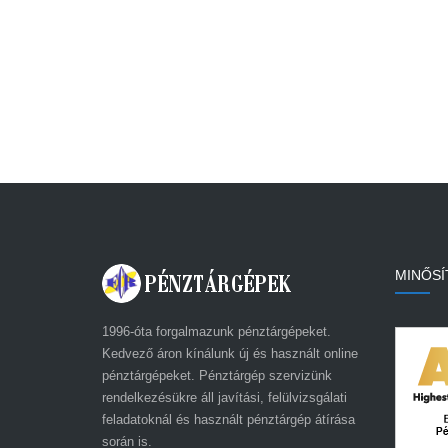
MINŐSÍ
1996-óta forgalmazunk pénztárgépeket.
Kedvező áron kínálunk új és használt online
pénztárgépeket. Pénztárgép szervizünk
rendelkezésükre áll javítási, felülvizsgálati
feladatoknál és használt pénztárgép átírása
során is.