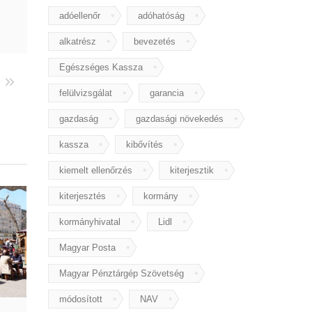
adóellenőr
adóhatóság
alkatrész
bevezetés
Egészséges Kassza
felülvizsgálat
garancia
gazdaság
gazdasági növekedés
kassza
kibővítés
kiemelt ellenőrzés
kiterjesztik
kiterjesztés
kormány
kormányhivatal
Lidl
Magyar Posta
Magyar Pénztárgép Szövetség
módosított
NAV