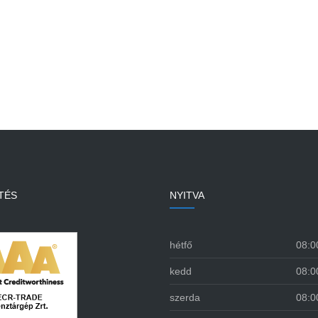
TÉS
NYITVA
hétfő
08:0
kedd
08:0
szerda
08:0