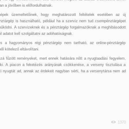
n a jövőben is előfordulhatnak.
épek üzemeltetőinek, hogy meghatározott feltételek esetében az új
tárgép is használható, például ha a szerviz nem tud cserepénztárgépet
űködni. A szervizeknek és a pénztárgép forgalmazóknak a meghibásodott
ól adatot kell szolgáltatni az adóhatóságnak.
 és a hagyományos régi pénztárgép nem tartható, az online-pénztárgép
ől kötelező eltávolítani.
zzá fűzött reményeket, mert ennek hatására nőtt a nyugtaadási fegyelem,
 ki. A piacon a feketézés arányának csökkenése, a verseny tisztulása a
i nyugtát ad, annak az érdekeit nagyban sérti, ha a versenytársa nem ad
1370