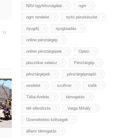
NAV-ügyfélszolgálat
ngm
ngm rendelet
nyitó pénzkészlet
nyugdíj
nyugtaadás
online pénztárgép
online pénztárgépek
Opten
plasztikai sebész
Pénztárgép
pénztárgépek
pénztárgépnapló
rendelet
szoftver
trafik
Tállai András
támogatás
téli ellenőrzés
Varga Mihály
Üzemeltetési költségek
állami támogatás