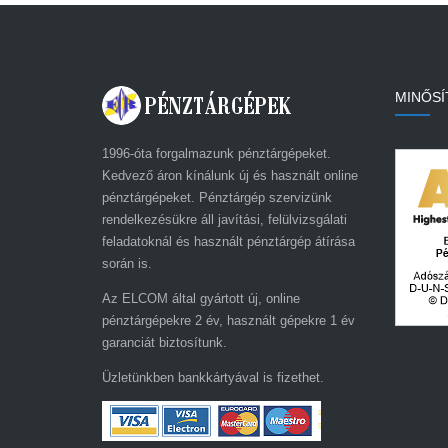
MINŐSÍ
1996-óta forgalmazunk pénztárgépeket.
Kedvező áron kínálunk új és használt online
pénztárgépeket. Pénztárgép szervizünk
rendelkezésükre áll javítási, felülvizsgálati
feladatoknál és használt pénztárgép átírása
során is.
Az ELCOM által gyártott új, online
pénztárgépekre 2 év, használt gépekre 1 év
garanciát biztosítunk.
Üzletünkben bankkártyával is fizethet.