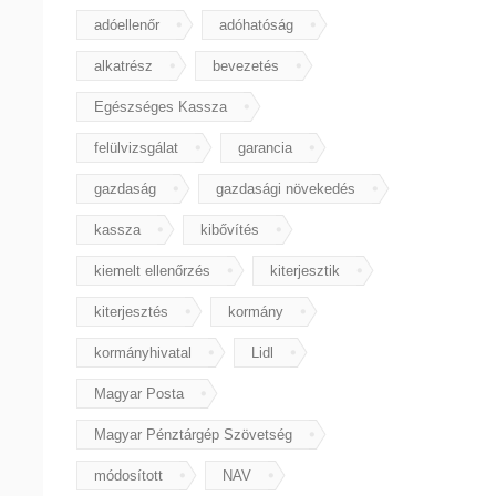
adóellenőr
adóhatóság
alkatrész
bevezetés
Egészséges Kassza
felülvizsgálat
garancia
gazdaság
gazdasági növekedés
kassza
kibővítés
kiemelt ellenőrzés
kiterjesztik
kiterjesztés
kormány
kormányhivatal
Lidl
Magyar Posta
Magyar Pénztárgép Szövetség
módosított
NAV