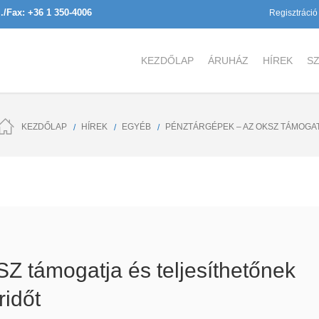
l./Fax: +36 1 350-4006
Regisztráció
KEZDŐLAP
ÁRUHÁZ
HÍREK
SZ
KEZDŐLAP
HÍREK
EGYÉB
PÉNZTÁRGÉPEK – AZ OKSZ TÁMOGATJ
Z támogatja és teljesíthetőnek
ridőt