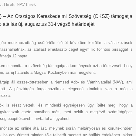
b
,
Hírek
,
NAV hírek
TI) – Az Országos Kereskedelmi Szövetség (OKSZ) támogatja
p átállás új, augusztus 31-i végső határidejét.
p munkabizottság csütörtöki ülését követően közölte: a vállalkozások
sználhatnak, az átállást elmulasztó céget egymillió forintos bírsággal is
árhatja 12 napra.
en elmondta: a szövetség támogatja a kormánynak azt a törekvését, hogy
ljon, az új határidő a Magyar Közlönyben már megjelent.
tárgép áll összeköttetésben a Nemzeti Adó- és Vámhivatallal (NAV), ami
ajlott. A pénztárgép forgalmazóknak elegendő kínálatuk van a még a
hozzá.
ók is részt vettek, és mindenki egységesen úgy ítélte meg, hogy a
 nagykasszák esete annyiban más, mert nekik a meglévő számítógépes
ség beépítésével – hívta fel a figyelmet.
enőrizte az online átállást, melynek során méltányosan és körültekintően
gy ha egy érintett minden tőle telhetőt megtett az átállás érdekében, akkor