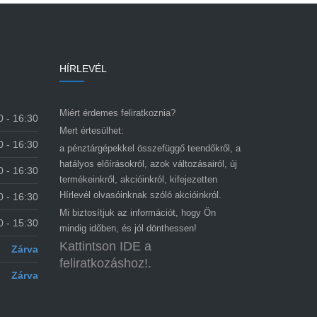
HÍRLEVÉL
Miért érdemes feliratkoznia?
0 - 16:30
Mert értesülhet:
0 - 16:30
a pénztárgépekkel összefüggő teendőkről, a
hatályos előírásokról, azok változásairól, új
0 - 16:30
termékeinkről, akcióinkról, kifejezetten
Hírlevél olvasóinknak szóló akcióinkról.
0 - 16:30
Mi biztosítjuk az információt, hogy Ön
0 - 15:30
mindig időben, és jól dönthessen!
Kattintson IDE a
Zárva
feliratkozáshoz!.
Zárva