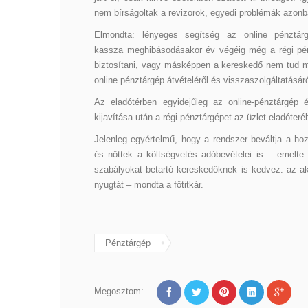
nem bírságoltak a revizorok, egyedi problémák azonba
Elmondta: lényeges segítség az online pénztárg
kassza meghibásodásakor év végéig még a régi pénz
biztosítani, vagy másképpen a kereskedő nem tud m
online pénztárgép átvételéről és visszaszolgáltatásár
Az eladótérben egyidejűleg az online-pénztárgép
kijavítása után a régi pénztárgépet az üzlet eladóteréb
Jelenleg egyértelmű, hogy a rendszer beváltja a ho
és nőttek a költségvetés adóbevételei is – emelte
szabályokat betartó kereskedőknek is kedvez: az ak
nyugtát – mondta a főtitkár.
Pénztárgép
Megosztom: