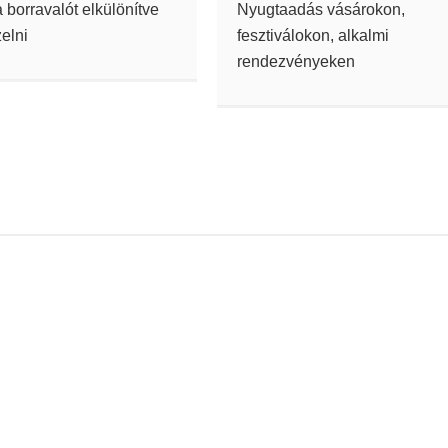
a borravalót elkülönítve
Nyugtaadás vásárokon,
zelni
fesztiválokon, alkalmi
rendezvényeken