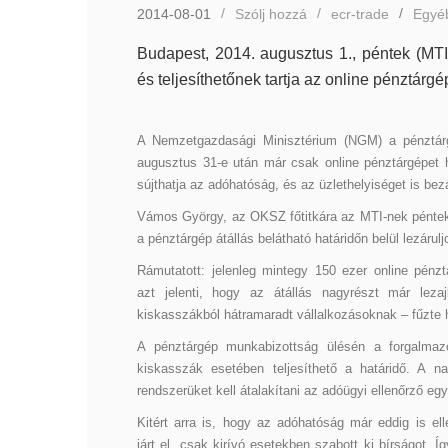
2014-08-01
Szólj hozzá
ecr-trade
Egyé
Budapest, 2014. augusztus 1., péntek (M
és teljesíthetőnek tartja az online pénztárgé
A Nemzetgazdasági Minisztérium (NGM) a pénztárgé
augusztus 31-e után már csak online pénztárgépet ha
sújthatja az adóhatóság, és az üzlethelyiséget is bez
Vámos György, az OKSZ főtitkára az MTI-nek péntek
a pénztárgép átállás belátható határidőn belül lezáru
Rámutatott: jelenleg mintegy 150 ezer online pénz
azt jelenti, hogy az átállás nagyrészt már lez
kiskasszákból hátramaradt vállalkozásoknak – fűzte 
A pénztárgép munkabizottság ülésén a forgalmaz
kiskasszák esetében teljesíthető a határidő. A
rendszerüket kell átalakítani az adóügyi ellenőrző egy
Kitért arra is, hogy az adóhatóság már eddig is ell
járt el, csak kirívó esetekben szabott ki bírságot. Í