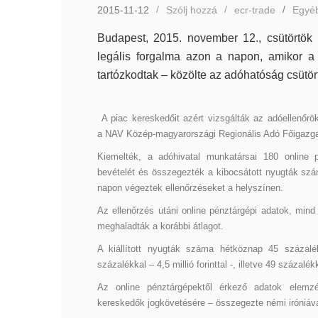
2015-11-12
Szólj hozzá
ecr-trade
Egyé
Budapest, 2015. november 12., csütörtök 
legális forgalma azon a napon, amikor a
tartózkodtak – közölte az adóhatóság csütör
A piac kereskedőit azért vizsgálták az adóellenőrök
a NAV Közép-magyarországi Regionális Adó Főigazga
Kiemelték, a adóhivatal munkatársai 180 online 
bevételét és összegezték a kibocsátott nyugták sz
napon végeztek ellenőrzéseket a helyszínen.
Az ellenőrzés utáni online pénztárgépi adatok, mind
meghaladták a korábbi átlagot.
A kiállított nyugták száma hétköznap 45 százalé
százalékkal – 4,5 millió forinttal -, illetve 49 százal
Az online pénztárgépektől érkező adatok elemzés
kereskedők jogkövetésére – összegezte némi iróniáv