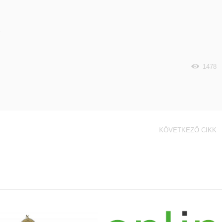
1478
KÖVETKEZŐ CIKK