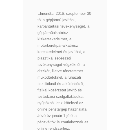
Elmondta: 2016. szeptember 30-
tól a gépjármű-javítási,
karbantartási tevékenységet, a
gépjárműalkatrész-
kiskereskedelmet, a
motorkerékpár-alkatrész
kereskedelmet és javítást, a
plasztikai sebészeti
tevékenységet végzőknél, a
diszkót, illetve táncteremet
működtetőknél, a ruházati
tisztítóknál és a különböző,
fizikai közérzetet javító és
testedzési szolgáltatásokat
nyújtóknál lesz kötelező az
online pénztárgép használata.
Jövő év január 1-jétől a
pénzváltók is csatlakoznak az
online rendszerhez.