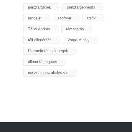
pénztárgépek
pénztárgépnapló
rendelet
szoftver
trafik
Tállai András
támogatás
téli ellenőrzés
Varga Mihály
Üzemeltetési költségek
állami támogatás
ésszerűbb szabályozás