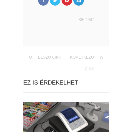
1487
ELŐZŐ CIKK
KÖVETKEZŐ
CIKK
EZ IS ÉRDEKELHET