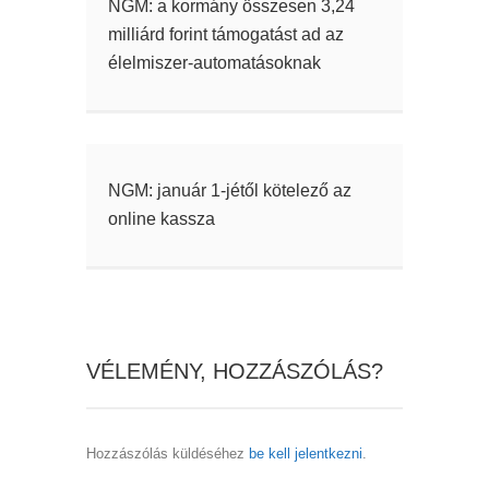
NGM: a kormány összesen 3,24
milliárd forint támogatást ad az
élelmiszer-automatásoknak
NGM: január 1-jétől kötelező az
online kassza
VÉLEMÉNY, HOZZÁSZÓLÁS?
Hozzászólás küldéséhez
be kell jelentkezni
.