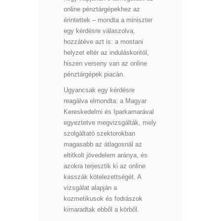
online pénztárgépekhez az
érintettek – mondta a miniszter
egy kérdésre válaszolva,
hozzátéve azt is: a mostani
helyzet eltér az induláskoritól,
hiszen verseny van az online
pénztárgépek piacán.
Ugyancsak egy kérdésre
reagálva elmondta: a Magyar
Kereskedelmi és Iparkamarával
egyeztetve megvizsgálták, mely
szolgáltató szektorokban
magasabb az átlagosnál az
eltitkolt jövedelem aránya, és
azokra terjesztik ki az online
kasszák kötelezettségét. A
vizsgálat alapján a
kozmetikusok és fodrászok
kimaradtak ebből a körből.