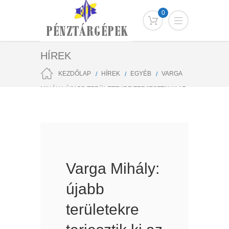
0
HÍREK
KEZDŐLAP
HÍREK
EGYÉB
VARGA
MIHÁLY: ÚJABB TERÜLETEKRE TERJESZTIK KI AZ
ONLINE PÉNZTÁRGÉP KÖTELEZŐ HASZNÁLATÁT
Varga Mihály:
újabb
területekre