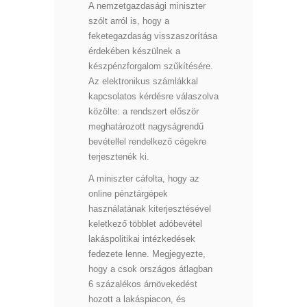
A nemzetgazdasági miniszter
szólt arról is, hogy a
feketegazdaság visszaszorítása
érdekében készülnek a
készpénzforgalom szűkítésére.
Az elektronikus számlákkal
kapcsolatos kérdésre válaszolva
közölte: a rendszert először
meghatározott nagyságrendű
bevétellel rendelkező cégekre
terjesztenék ki.
A miniszter cáfolta, hogy az
online pénztárgépek
használatának kiterjesztésével
keletkező többlet adóbevétel
lakáspolitikai intézkedések
fedezete lenne. Megjegyezte,
hogy a csok országos átlagban
6 százalékos árnövekedést
hozott a lakáspiacon, és