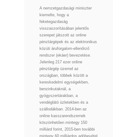
A nemzetgazdasági miniszter
kiemelte, hogy a
feketegazdaság
visszaszorításában jelentős
szerepet játszott az online
pénztárgépek és az elektronikus
közúti áruforgalom-ellenőrző
rendszer (ekáer) bevezetése.
Jelenleg 217 ezer online
pénztárgép üzemel az
országban, többek között a
kereskedelmi egységekben,
benzinkutaknál, a
gyógyszertárakban, a
vendéglátó üzletekben és a
szállodákban. 2014-ben az
online kasszarendszernek
köszönhetően mintegy 150
milliárd forint, 2015-ben további
mintegy 60 milliárdos adóbevétel