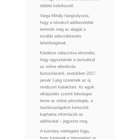
többlet keletkezett.
Varga Mihály hangsúlyozta,
hogy a növekvő adóbevételek
teremtik meg az alapját a
további adócsökkentés
lehetőségének.
Kérdésre válaszolva elmondta,
hogy egyeztetnek a taxisokkal
az online ellenőrzés
biztosításáról, esetükben 2017.
január 1-jéig szeretnék az új
rendszert kialakítani. Az egyik
elképzelés szerint felesleges
lenne az online pénztárgép, a
taxitársaságokon keresztül
kaphatna információt az
adóhivatal – jegyezte meg.
A kormány mérlegelni fogja,
hogy kapjanak-e támogatást az