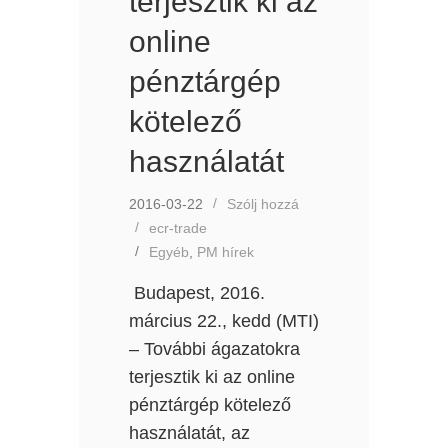
terjesztik ki az
online
pénztárgép
kötelező
használatát
2016-03-22
Szólj hozzá
ecr-trade
Egyéb
,
PM hírek
Budapest, 2016.
március 22., kedd (MTI)
– További ágazatokra
terjesztik ki az online
pénztárgép kötelező
használatát, az