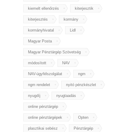
kiemelt ellenőrzés
kiterjesztik
kiterjesztés
kormány
kormányhivatal
Lidl
Magyar Posta
Magyar Pénztárgép Szövetség
módosított
NAV
NAV-ügyfélszolgálat
ngm
ngm rendelet
nyitó pénzkészlet
nyugdíj
nyugtaadás
online pénztárgép
online pénztárgépek
Opten
plasztikai sebész
Pénztárgép