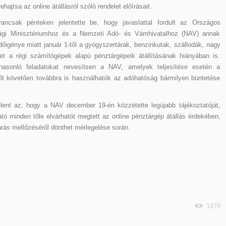
ajtsa az online átállásról szóló rendelet előírásait.
csak pénteken jelentette be, hogy javaslattal fordult az Országos
gi Minisztériumhoz és a Nemzeti Adó- és Vámhivatalhoz (NAV) annak
őigénye miatt január 1-től a gyógyszertárak, benzinkutak, szállodák, nagy
et a régi számítógépek alapú pénztárgépeik átállításának hiányában is.
hasonló feladatokat nevesítsen a NAV, amelyek teljesítése esetén a
dőt követően továbbra is használhatók az adóhatóság bármilyen büntetése
elent az, hogy a NAV december 19-én közzétette legújabb tájékoztatóját,
tó minden tőle elvárhatót megtett az online pénztárgép átállás érdekében,
árás mellőzéséről dönthet mérlegelése során.
1479