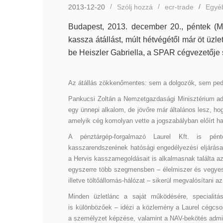
2013-12-20
Szólj hozzá
ecr-trade
Egyé
Budapest, 2013. december 20., péntek (
kassza átállást, múlt hétvégétől már öt üzl
be Heiszler Gabriella, a SPAR cégvezetője 
Az átállás zökkenőmentes: sem a dolgozók, sem pedi
Pankucsi Zoltán a Nemzetgazdasági Minisztérium adóz
egy ünnepi alkalom, de jövőre már általános lesz, h
amelyik cég komolyan vette a jogszabályban előírt hat
A pénztárgép-forgalmazó Laurel Kft. is pén
kasszarendszerének hatósági engedélyezési eljárás
a Hervis kasszamegoldásait is alkalmasnak találta az
egyszerre több szegmensben – élelmiszer és vegyes 
illetve töltőállomás-hálózat – sikerül megvalósítani 
Minden üzletlánc a saját működésére, specialitása
is különbözőek – idézi a közlemény a Laurel cégcsop
a személyzet képzése, valamint a NAV-bekötés admin