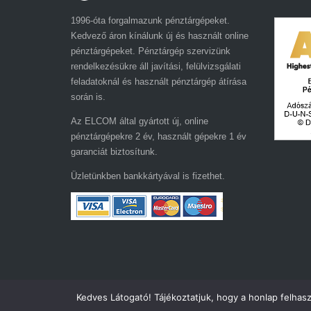
1996-óta forgalmazunk pénztárgépeket.
Kedvező áron kínálunk új és használt online
pénztárgépeket. Pénztárgép szervizünk
rendelkezésükre áll javítási, felülvizsgálati
feladatoknál és használt pénztárgép átírása
során is.
Az ELCOM által gyártott új, online
pénztárgépekre 2 év, használt gépekre 1 év
garanciát biztosítunk.
Üzletünkben bankkártyával is fizethet.
Kedves Látogató! Tájékoztatjuk, hogy a honlap felhas