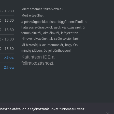
Miért érdemes feliratkoznia?
0 - 16:30
Mert értesülhet:
0 - 16:30
a pénztárgépekkel összefüggő teendőkről, a
hatályos előírásokról, azok változásairól, új
0 - 16:30
termékeinkről, akcióinkról, kifejezetten
Hírlevél olvasóinknak szóló akcióinkról.
0 - 16:30
Mi biztosítjuk az információt, hogy Ön
0 - 15:30
mindig időben, és jól dönthessen!
Kattintson IDE a
Zárva
feliratkozáshoz!.
Zárva
használatával ön a tájékoztatásunkat tudomásul veszi.