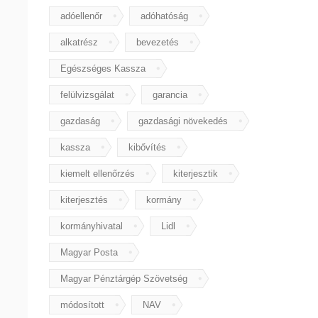
adóellenőr
adóhatóság
alkatrész
bevezetés
Egészséges Kassza
felülvizsgálat
garancia
gazdaság
gazdasági növekedés
kassza
kibővítés
kiemelt ellenőrzés
kiterjesztik
kiterjesztés
kormány
kormányhivatal
Lidl
Magyar Posta
Magyar Pénztárgép Szövetség
módosított
NAV