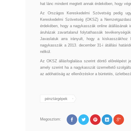
hat lánc mindent megtett annak érdekében, hogy végreh
Az Országos Kereskedelmi Szövetség pedig ugyan
Kereskedelmi Szövetség (OKSZ) a Nemzetgazdasá
érdekében, hogy a nagykasszák online átállásának id
áruházak zavartalanul folytathassák tevékenységük
Javaslatuk arra irányult, hogy a kiskasszákhoz 
nagykasszák a 2013. december 31-i átállási határi
nélkül.
Az OKSZ állásfoglalása szerint döntő előrelépést j
amely szerint ha a nagykasszát üzemeltető szolgálta
az adóhatóság az ellenőrzéskor a büntetés, üzletbez
pénztárgépek
Megosztom: