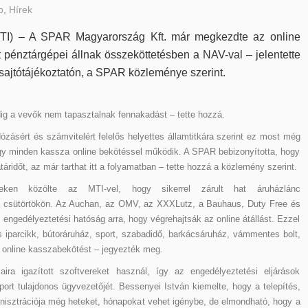
b
,
Hírek
MTI) – A SPAR Magyarország Kft. már megkezdte az online
et pénztárgépei állnak összeköttetésben a NAV-val – jelentette
sajtótájékoztatón, a SPAR közleménye szerint.
g a vevők nem tapasztalnak fennakadást – tette hozzá.
ásért és számvitelért felelős helyettes államtitkára szerint ez most még
ogy minden kassza online bekötéssel működik. A SPAR bebizonyította, hogy
áridőt, az már tarthat itt a folyamatban – tette hozzá a közlemény szerint.
teken közölte az MTI-vel, hogy sikerrel zárult hat áruházlánc
a csütörtökön. Az Auchan, az OMV, az XXXLutz, a Bauhaus, Duty Free és
 engedélyeztetési hatóság arra, hogy végrehajtsák az online átállást. Ezzel
iparcikk, bútoráruház, sport, szabadidő, barkácsáruház, vámmentes bolt,
az online kasszabekötést – jegyezték meg.
ira igazított szoftvereket használ, így az engedélyeztetési eljárások
ort tulajdonos ügyvezetőjét. Bessenyei István kiemelte, hogy a telepítés,
isztrációja még heteket, hónapokat vehet igénybe, de elmondható, hogy a