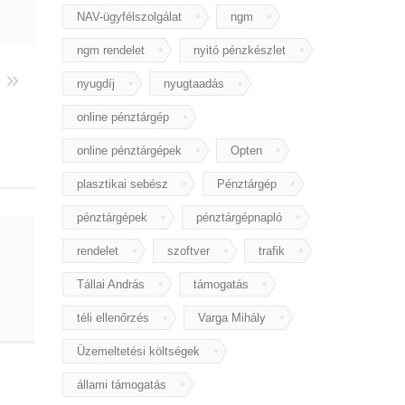
NAV-ügyfélszolgálat
ngm
ngm rendelet
nyitó pénzkészlet
nyugdíj
nyugtaadás
online pénztárgép
online pénztárgépek
Opten
plasztikai sebész
Pénztárgép
pénztárgépek
pénztárgépnapló
rendelet
szoftver
trafik
Tállai András
támogatás
téli ellenőrzés
Varga Mihály
Üzemeltetési költségek
állami támogatás