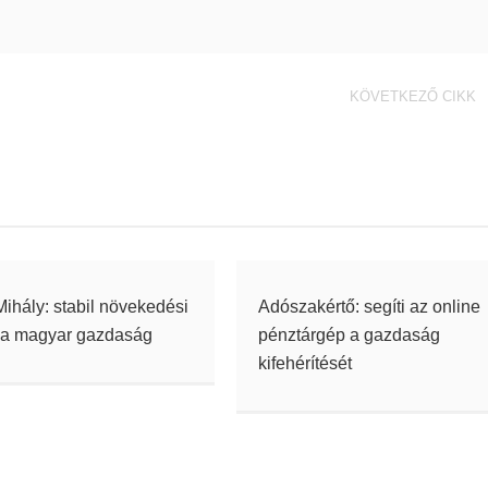
KÖVETKEZŐ CIKK
ihály: stabil növekedési
Adószakértő: segíti az online
 a magyar gazdaság
pénztárgép a gazdaság
kifehérítését