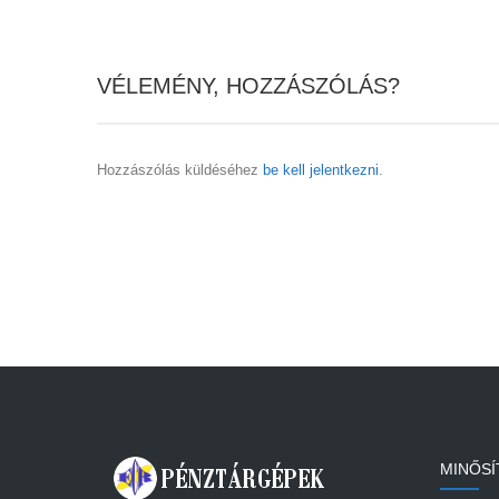
VÉLEMÉNY, HOZZÁSZÓLÁS?
Hozzászólás küldéséhez
be kell jelentkezni
.
MINŐSÍ