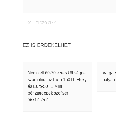
ELŐZŐ CIKK
EZ IS ÉRDEKELHET
Nem kell 60-70 ezres költséggel
Varga M
számolnia az Euro-150TE Flexy
pályán
és Euro-50TE Mini
pénztárgépek szoftver
frissítésénél!