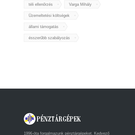
téli ellenőrzés
Varga Mihály
Üzemeltetési költségek
állami támogatás
ésszerűbb szabályozás
1996-óta forgalmazunk pénztárgépeket. Kedvező