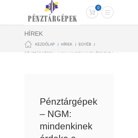
0
HÍREK
KEZDŐLAP
HÍREK
EGYÉB
PÉNZTÁRGÉPEK – NGM: MINDENKINEK ÉRDEKE A
PÉNZTÁRGÉPCSERE
Pénztárgépek
– NGM:
mindenkinek