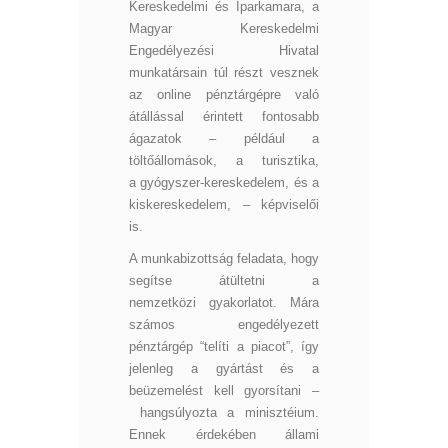
Kereskedelmi és Iparkamara, a
Magyar Kereskedelmi
Engedélyezési Hivatal
munkatársain túl részt vesznek
az online pénztárgépre való
átállással érintett fontosabb
ágazatok – például a
töltőállomások, a turisztika,
a gyógyszer-kereskedelem, és a
kiskereskedelem, – képviselői
is.
A munkabizottság feladata, hogy
segítse átültetni a
nemzetközi gyakorlatot. Mára
számos engedélyezett
pénztárgép “telíti a piacot”, így
jelenleg a gyártást és a
beüzemelést kell gyorsítani –
hangsúlyozta a minisztéium.
Ennek érdekében állami