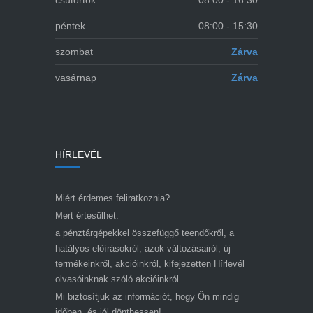
csütörtök
08:00 - 16:30
péntek
08:00 - 15:30
szombat
Zárva
vasárnap
Zárva
HÍRLEVÉL
Miért érdemes feliratkoznia?
Mert értesülhet:
a pénztárgépekkel összefüggő teendőkről, a
hatályos előírásokról, azok változásairól, új
termékeinkről, akcióinkról, kifejezetten Hírlevél
olvasóinknak szóló akcióinkról.
Mi biztosítjuk az információt, hogy Ön mindig
időben, és jól dönthessen!