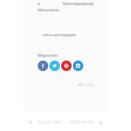
a Nemzetgazdasági
Minisztérium.
online pénztárgépek
Megosztom:
1319
ELŐZŐ CIKK
KÖVETKEZŐ