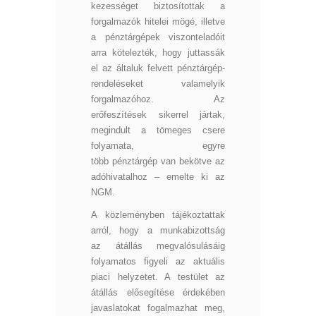
kezességet biztosítottak a
forgalmazók hitelei mögé, illetve
a pénztárgépek viszonteladóit
arra kötelezték, hogy juttassák
el az általuk felvett pénztárgép-
rendeléseket valamelyik
forgalmazóhoz. Az
erőfeszítések sikerrel jártak,
megindult a tömeges csere
folyamata, egyre
több pénztárgép van bekötve az
adóhivatalhoz – emelte ki az
NGM.
A közleményben tájékoztattak
arról, hogy a munkabizottság
az átállás megvalósulásáig
folyamatos figyeli az aktuális
piaci helyzetet. A testület az
átállás elősegítése érdekében
javaslatokat fogalmazhat meg,