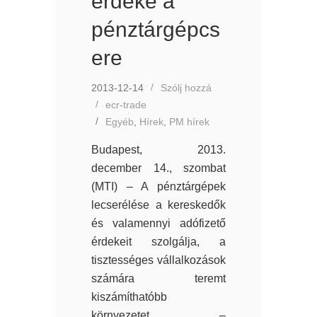
érdeke a
pénztárgépcs
ere
2013-12-14
Szólj hozzá
ecr-trade
Egyéb
,
Hírek
,
PM hírek
Budapest, 2013.
december 14., szombat
(MTI) – A pénztárgépek
lecserélése a kereskedők
és valamennyi adófizető
érdekeit szolgálja, a
tisztességes vállalkozások
számára teremt
kiszámíthatóbb
környezetet –