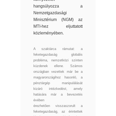
hangsúlyozza a
Nemzetgazdasági
Minisztérium (NGM) az
MTI-hez eljuttatott
közleményében.
A szaktárca rámutat: a
feketegazdaság globális
probléma, nemzetközi szinten
küzdenek ellene. Számos
országban vezettek már be a
magyarországihoz hasonló, a
pénztárgép manipulálását
kizáró intézkedést, amely
hatására már a bevezetés
évében
érezhetően visszaszorult a
feketegazdaság, az érintettek