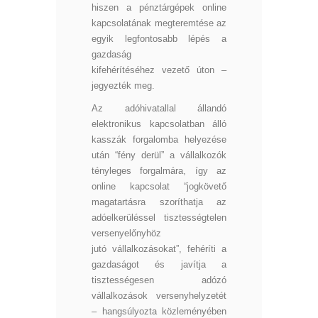
hiszen a pénztárgépek online
kapcsolatának megteremtése az
egyik legfontosabb lépés a
gazdaság
kifehérítéséhez vezető úton –
jegyezték meg.
Az adóhivatallal állandó
elektronikus kapcsolatban álló
kasszák forgalomba helyezése
után “fény derül” a vállalkozók
tényleges forgalmára, így az
online kapcsolat “jogkövető
magatartásra szoríthatja az
adóelkerüléssel tisztességtelen
versenyelőnyhöz
jutó vállalkozásokat”, fehéríti a
gazdaságot és javítja a
tisztességesen adózó
vállalkozások versenyhelyzetét
– hangsúlyozta közleményében