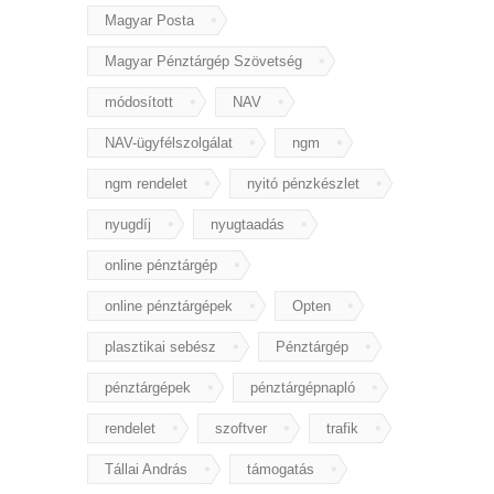
Magyar Posta
Magyar Pénztárgép Szövetség
módosított
NAV
NAV-ügyfélszolgálat
ngm
ngm rendelet
nyitó pénzkészlet
nyugdíj
nyugtaadás
online pénztárgép
online pénztárgépek
Opten
plasztikai sebész
Pénztárgép
pénztárgépek
pénztárgépnapló
rendelet
szoftver
trafik
Tállai András
támogatás