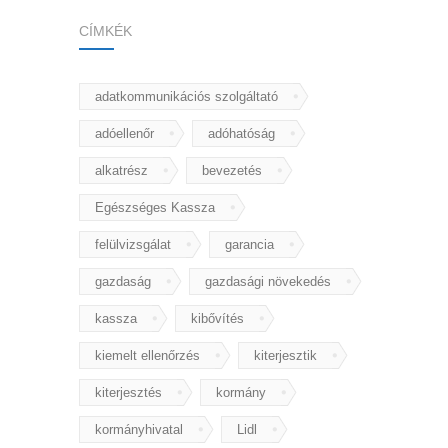
CÍMKÉK
adatkommunikációs szolgáltató
adóellenőr
adóhatóság
alkatrész
bevezetés
Egészséges Kassza
felülvizsgálat
garancia
gazdaság
gazdasági növekedés
kassza
kibővítés
kiemelt ellenőrzés
kiterjesztik
kiterjesztés
kormány
kormányhivatal
Lidl