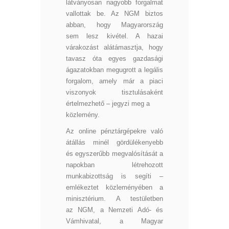
látványosan nagyobb forgalmat
vallottak be. Az NGM biztos
abban, hogy Magyarország
sem lesz kivétel. A hazai
várakozást alátámasztja, hogy
tavasz óta egyes gazdasági
ágazatokban megugrott a legális
forgalom, amely már a piaci
viszonyok tisztulásaként
értelmezhető – jegyzi meg a
közlemény.
Az online pénztárgépekre való
átállás minél gördülékenyebb
és egyszerűbb megvalósítását a
napokban létrehozott
munkabizottság is segíti –
emlékeztet közleményében a
minisztérium. A testületben
az NGM, a Nemzeti Adó- és
Vámhivatal, a Magyar