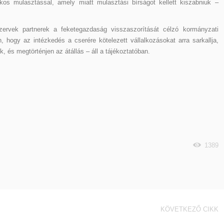
kos mulasztással, amely miatt mulasztási bírságot kellett kiszabniuk –
zervek partnerek a feketegazdaság visszaszorítását célzó kormányzati
hogy az intézkedés a cserére kötelezett vállalkozásokat arra sarkallja,
 és megtörténjen az átállás – áll a tájékoztatóban.
1389
KÖVETKEZŐ CIKK