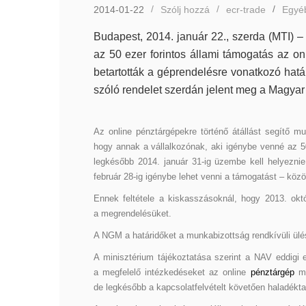
2014-01-22
Szólj hozzá
ecr-trade
Egyé
Budapest, 2014. január 22., szerda (MTI) –
az 50 ezer forintos állami támogatás az o
betartották a géprendelésre vonatkozó határ
szóló rendelet szerdán jelent meg a Magya
Az online pénztárgépekre történő átállást segítő mu
hogy annak a vállalkozónak, aki igénybe venné az 50
legkésőbb 2014. január 31-ig üzembe kell helyeznie
február 28-ig igénybe lehet venni a támogatást – kö
Ennek feltétele a kiskasszásoknál, hogy 2013. októ
a megrendelésüket.
A NGM a határidőket a munkabizottság rendkívüli ülé
A minisztérium tájékoztatása szerint a NAV eddigi e
a megfelelő intézkedéseket az online
pénztárgép
me
de legkésőbb a kapcsolatfelvételt követően haladékta