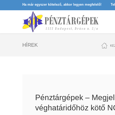
Ha már egyszer kötelező, akkor legyen megfelelő!
Te
HÍREK
KE
Pénztárgépek – Megjel
véghatáridőhöz kötő N