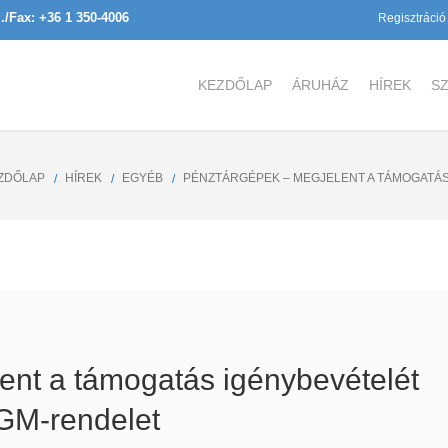
l./Fax: +36 1 350-4006
Regisztráció
KEZDŐLAP
ÁRUHÁZ
HÍREK
SZ
ZDŐLAP
HÍREK
EGYÉB
PÉNZTÁRGÉPEK – MEGJELENT A TÁMOGATÁ
ent a támogatás igénybevételét
GM-rendelet