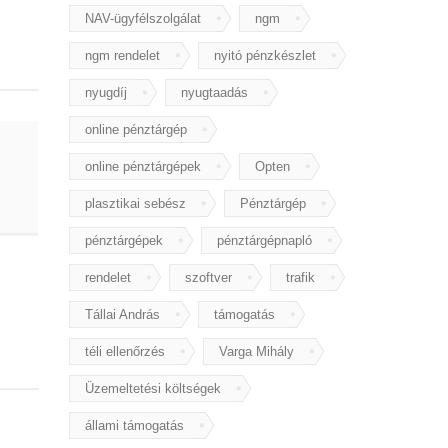
NAV-ügyfélszolgálat
ngm
ngm rendelet
nyitó pénzkészlet
nyugdíj
nyugtaadás
online pénztárgép
online pénztárgépek
Opten
plasztikai sebész
Pénztárgép
pénztárgépek
pénztárgépnapló
rendelet
szoftver
trafik
Tállai András
támogatás
téli ellenőrzés
Varga Mihály
Üzemeltetési költségek
állami támogatás