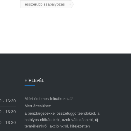
ésszerűbb szabályozás
HÍRLEVÉL
Miért érdemes feliratkoznia?
0 - 16:30
Mert értesülhet:
0 - 16:30
a pénztárgépekkel összefüggő teendőkről, a
hatályos előírásokról, azok változásairól, új
0 - 16:30
termékeinkről, akcióinkról, kifejezetten