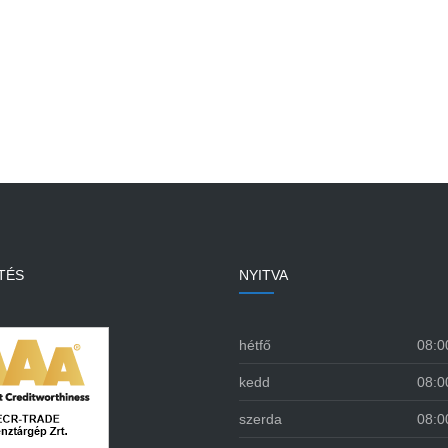
TÉS
NYITVA
hétfő
08:0
kedd
08:0
szerda
08:0