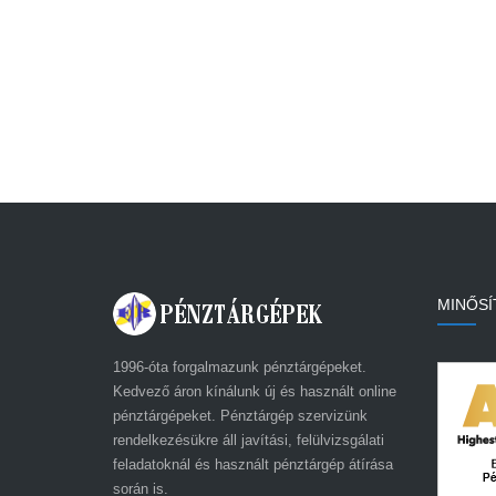
MINŐSÍ
1996-óta forgalmazunk pénztárgépeket.
Kedvező áron kínálunk új és használt online
pénztárgépeket. Pénztárgép szervizünk
rendelkezésükre áll javítási, felülvizsgálati
feladatoknál és használt pénztárgép átírása
során is.