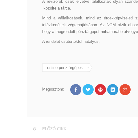
A revizorok csak elvétve találkoztak olyan szándé
közölte a tárca.
Mind a vállalkozások, mind az érdekképviseleti s
intézkedések végrehajtásában. Az NGM bízik abban, 
hogy a megrendelt pénztárgépet mihamarabb átvegyék,
A rendelet csütörtöktől hatályos.
online pénztárgépek
Megosztom:
ELŐZŐ CIKK