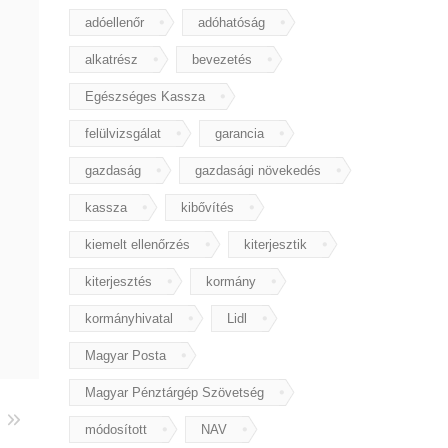
adóellenőr
adóhatóság
alkatrész
bevezetés
Egészséges Kassza
felülvizsgálat
garancia
gazdaság
gazdasági növekedés
kassza
kibővítés
kiemelt ellenőrzés
kiterjesztik
kiterjesztés
kormány
kormányhivatal
Lidl
Magyar Posta
Magyar Pénztárgép Szövetség
módosított
NAV