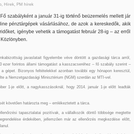
b
,
Hírek
,
PM hírek
 Fő szabályként a január 31-ig történő beüzemelés mellett jár
nline pénztárgépek vásárlásához, de azok a kereskedők, akik
időket, igénybe vehetik a támogatást február 28-ig – az erről
r Közlönyben.
nkabizottság javaslatait figyelembe véve döntött a gazdasági tárca arról,
 ezer forintos állami támogatást a kasszacseréhez – fő szabály szerint –
 a gépet. Bizonyos feltételekkel azonban további egy hónapon keresztül,
zölte a Nemzetgazdasági Minisztérium (NGM) szerdán az MTI-vel.
ber 1-je előtt, a nagykasszásoknál, hogy 2014. január 1-je előtt leadták
sét követően határozta meg – emlékeztetett a tárca.
llenőrzési tapasztalatai pozitívak, a vállalkozók döntő többsége megtette
grendelése érdekében, jellemzően már az ellenőrzés megkezdése előtt,
lanul.