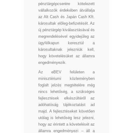
pénztárgépcserére kötelezett
vállalkozók érdekében átvállalja
az Alt Cash és Japán Cash Kft.
károsultak előleg-befizetését. Az
új pénztárgép kiválasztásával és
megrendelésével egyidejűleg az
ügyfélkapun keresztül a
károsultaknak jelezniük kell,
hogy követelésüket az államra
engedményezik.
Az eBEV felületen a
minisztériumi közleményben
foglalt jelzés megtételére még
nincs lehetőség, a szükséges
fejlesztések elkészültéről az
adóhatóság tájékoztatást ad
majd. A fejlesztéseket követően
utólag is lehetőség lesz jelezni,
hogy az érintett a követelését az
államra engedményezi – áll a