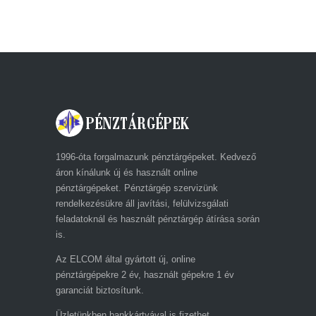
1996-óta forgalmazunk pénztárgépeket. Kedvező
áron kínálunk új és használt online
pénztárgépeket. Pénztárgép szervizünk
rendelkezésükre áll javítási, felülvizsgálati
feladatoknál és használt pénztárgép átírása során
is.
Az ELCOM által gyártott új, online
pénztárgépekre 2 év, használt gépekre 1 év
garanciát biztosítunk.
Üzletünkben bankkártyával is fizethet.