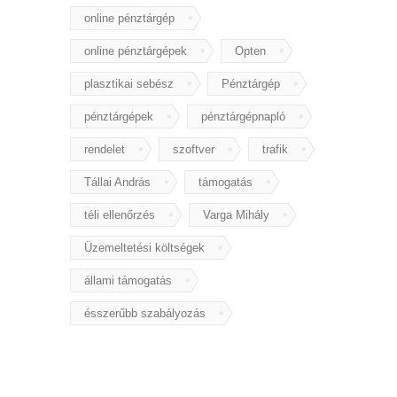
online pénztárgép
online pénztárgépek
Opten
plasztikai sebész
Pénztárgép
pénztárgépek
pénztárgépnapló
rendelet
szoftver
trafik
Tállai András
támogatás
téli ellenőrzés
Varga Mihály
Üzemeltetési költségek
állami támogatás
ésszerűbb szabályozás