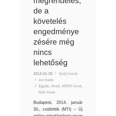
megrendelés,
de a
követelés
engedménye
zésére még
nincs
lehetőség
2014-01-30
Szólj hozzá
ecr-trade
Egyéb
,
Hírek
,
MKEH hírek
,
NAV hírek
Budapest, 2014. január
30., csütörtök (MTI) – Új
online pénztárgépet ugyan