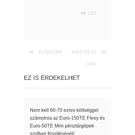
1327
ELŐZŐ CIKK
KÖVETKEZŐ
CIKK
EZ IS ÉRDEKELHET
Nem kell 60-70 ezres költséggel
számolnia az Euro-150TE Flexy és
Euro-50TE Mini pénztárgépek
szoftver frissítésénél!