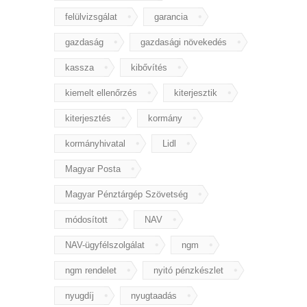
felülvizsgálat
garancia
gazdaság
gazdasági növekedés
kassza
kibővítés
kiemelt ellenőrzés
kiterjesztik
kiterjesztés
kormány
kormányhivatal
Lidl
Magyar Posta
Magyar Pénztárgép Szövetség
módosított
NAV
NAV-ügyfélszolgálat
ngm
ngm rendelet
nyitó pénzkészlet
nyugdíj
nyugtaadás