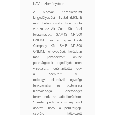
NAV közleményében.
A Magyar Kereskedelmi
Engedélyezési Hivatal (MKEH)
múlt héten csütörtökön vonta
vissza az Alt Cash Kft. által
forgalmazott, SAM4S NR-300
ONLINE, és a Japán Cash
Company Kft. SE NR-300
ONLINE elnevezésű, korábban
már jóváhagyott online
pénztárgépek engedélyét, mert
vizsgálata megállapította, hogy
a beépített AEE
(adóügyi ellenőrző egység)
funkcionális és biztonsági
hiányosságai lehetőséget
teremtenek az adóelkerülésre.
Szerdán pedig a kormány arról
döntött, hogy a pénztárgép-
cserére kötelezett