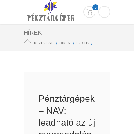
0
HÍREK
KEZDŐLAP
HÍREK
EGYÉB
PÉNZTÁRGÉPEK – NAV: LEADHATÓ AZ ÚJ
MEGRENDELÉS, DE A KÖVETELÉS
ENGEDMÉNYEZÉSÉRE MÉG NINCS LEHETŐSÉG
Pénztárgépek
– NAV:
leadható az új