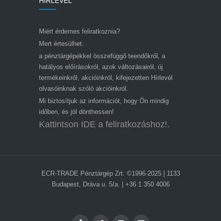
HÍRLEVÉL
Miért érdemes feliratkoznia?
Mert értesülhet:
a pénztárgépekkel összefüggő teendőkről, a
hatályos előírásokról, azok változásairól, új
termékeinkről, akcióinkról, kifejezetten Hírlevél
olvasóinknak szóló akcióinkról.
Mi biztosítjuk az információt, hogy Ön mindig
időben, és jól dönthessen!
Kattintson IDE a feliratkozáshoz!.
ECR-TRADE Pénztárgép Zrt. ©1996-2025 | 1133
Budapest, Dráva u. 5/a. | +36 1 350 4006