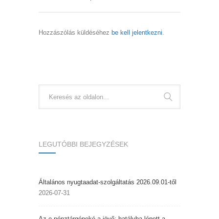
Hozzászólás küldéséhez
be kell jelentkezni
.
LEGUTÓBBI BEJEGYZÉSEK
Általános nyugtaadat-szolgáltatás 2026.09.01-től
2026-07-31
Az e-pénztárgépeké a jövő; hatályba lépett a