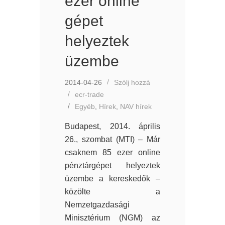
ezer online
gépet
helyeztek
üzembe
2014-04-26
Szólj hozzá
ecr-trade
Egyéb
,
Hírek
,
NAV hírek
Budapest, 2014. április
26., szombat (MTI) – Már
csaknem 85 ezer online
pénztárgépet helyeztek
üzembe a kereskedők –
közölte a
Nemzetgazdasági
Minisztérium (NGM) az