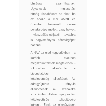
bírságra számíthatnak.
Ugyancsak mulasztási
bírság kiszabására ad okot, ha
az adózó a már átvett és
üzembe helyezett online
pénztárgépe mellett vagy helyett
– visszaélés céljából – továbbra
is hagyományos pénztárgépet
használ.
A NAV az első negyedévben – a
korábbi években
megszokottaknak megfelelően –
fokozottan ellenőrizte a
bizonylatolási
kötelezettség teljesítését. Az
adatgyűjtésre irányuló
ellenőrzések 49 százaléka
a számla-, illetve nyugtaadási
kötelezettség teljesítésére
irányult. Ezek az ellenőrzések