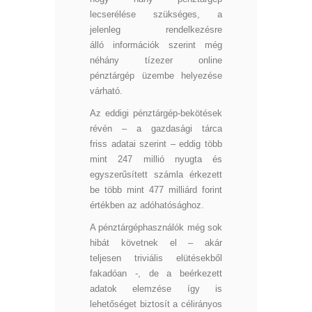
lecserélése szükséges, a
jelenleg rendelkezésre
álló információk szerint még
néhány tízezer online
pénztárgép üzembe helyezése
várható.
Az eddigi pénztárgép-bekötések
révén – a gazdasági tárca
friss adatai szerint – eddig több
mint 247 millió nyugta és
egyszerűsített számla érkezett
be több mint 477 milliárd forint
értékben az adóhatósághoz.
A pénztárgéphasználók még sok
hibát követnek el – akár
teljesen triviális elütésekből
fakadóan -, de a beérkezett
adatok elemzése így is
lehetőséget biztosít a célirányos