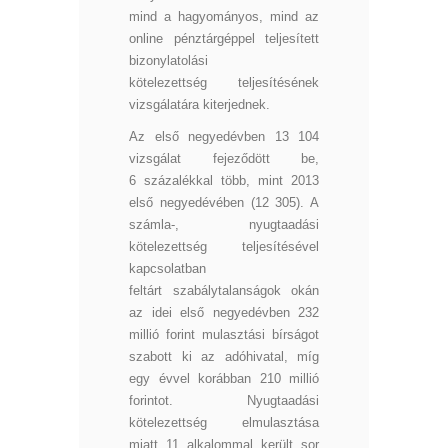
mind a hagyományos, mind az
online pénztárgéppel teljesített
bizonylatolási
kötelezettség teljesítésének
vizsgálatára kiterjednek.
Az első negyedévben 13 104
vizsgálat fejeződött be,
6 százalékkal több, mint 2013
első negyedévében (12 305). A
számla-, nyugtaadási
kötelezettség teljesítésével
kapcsolatban
feltárt szabálytalanságok okán
az idei első negyedévben 232
millió forint mulasztási bírságot
szabott ki az adóhivatal, míg
egy évvel korábban 210 millió
forintot. Nyugtaadási
kötelezettség elmulasztása
miatt 11 alkalommal került sor