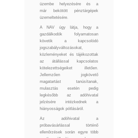
üzembe helyezésére és a
már bekötött pénztárgépek
üzemeltetésére.
A NAV úgy látja, hogy a
gazdálkodók folyamatosan
követik a kapcsolódó
jogszabályváltozásokat,
közleményeket és tájékozottak
az átállással kapcsolatos
kötelezettségeiket illetően.
Jellemzően jogkövető
magatartást tanúsítanak,
mulasztás esetén pedig
legkésőbb az adóhivatal
jelzésére intézkednek a
hiányosságok pótlásáról.
Az adóhivatal a
próbavásárlással történő
ellenőrzések során egyre több