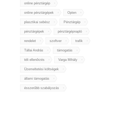
online pénztárgép
online pénztárgépek
Opten
plasztikai sebész
Pénztárgép
pénztárgépek
pénztárgépnapló
rendelet
szoftver
trafik
Tállai András
támogatás
téli ellenőrzés
Varga Mihály
Üzemeltetési költségek
állami támogatás
ésszerűbb szabályozás