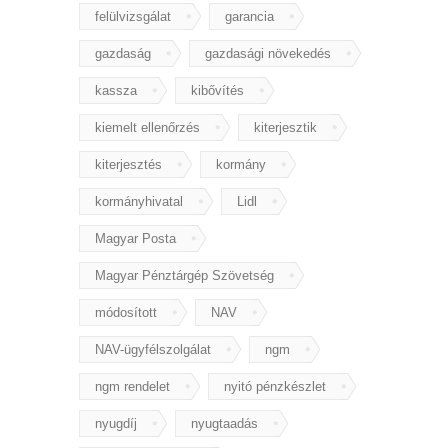
felülvizsgálat
garancia
gazdaság
gazdasági növekedés
kassza
kibővítés
kiemelt ellenőrzés
kiterjesztik
kiterjesztés
kormány
kormányhivatal
Lidl
Magyar Posta
Magyar Pénztárgép Szövetség
módosított
NAV
NAV-ügyfélszolgálat
ngm
ngm rendelet
nyitó pénzkészlet
nyugdíj
nyugtaadás