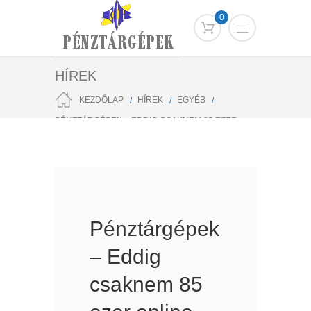
0
HÍREK
KEZDŐLAP
HÍREK
EGYÉB
PÉNZTÁRGÉPEK – EDDIG CSAKNEM 85 EZER
ONLINE GÉPET HELYEZTEK ÜZEMBE
Pénztárgépek
– Eddig
csaknem 85