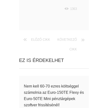
1363
ELŐZŐ CIKK
KÖVETKEZŐ
CIKK
EZ IS ÉRDEKELHET
Nem kell 60-70 ezres költséggel
számolnia az Euro-150TE Flexy és
Euro-50TE Mini pénztárgépek
szoftver frissítésénél!