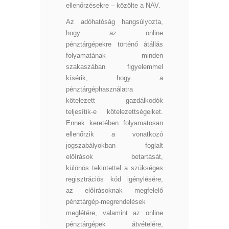
ellenőrzésekre – közölte a NAV.
Az adóhatóság hangsúlyozta,
hogy az online
pénztárgépekre történő átállás
folyamatának minden
szakaszában figyelemmel
kísérik, hogy a
pénztárgéphasználatra
kötelezett gazdálkodók
teljesítik-e kötelezettségeiket.
Ennek keretében folyamatosan
ellenőrzik a vonatkozó
jogszabályokban foglalt
előírások betartását,
különös tekintettel a szükséges
regisztrációs kód igénylésére,
az előírásoknak megfelelő
pénztárgép-megrendelések
meglétére, valamint az online
pénztárgépek átvételére,