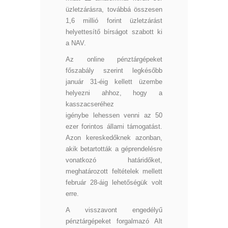
üzletzárásra, továbbá összesen
1,6 millió forint üzletzárást
helyettesítő bírságot szabott ki
a NAV.
Az online pénztárgépeket
főszabály szerint legkésőbb
január 31-éig kellett üzembe
helyezni ahhoz, hogy a
kasszacseréhez
igénybe lehessen venni az 50
ezer forintos állami támogatást.
Azon kereskedőknek azonban,
akik betartották a géprendelésre
vonatkozó határidőket,
meghatározott feltételek mellett
február 28-áig lehetőségük volt
erre.
A visszavont engedélyű
pénztárgépeket forgalmazó Alt