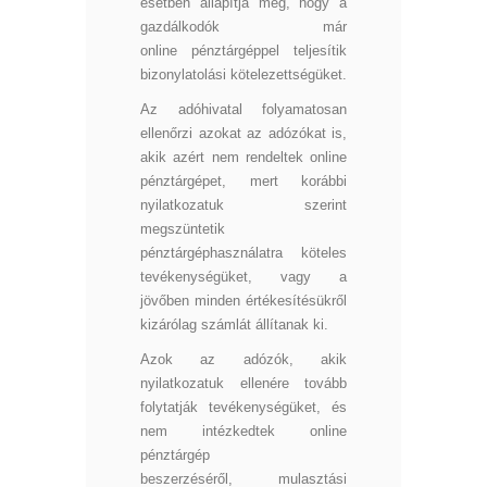
esetben állapítja meg, hogy a
gazdálkodók már
online pénztárgéppel teljesítik
bizonylatolási kötelezettségüket.
Az adóhivatal folyamatosan
ellenőrzi azokat az adózókat is,
akik azért nem rendeltek online
pénztárgépet, mert korábbi
nyilatkozatuk szerint
megszüntetik
pénztárgéphasználatra köteles
tevékenységüket, vagy a
jövőben minden értékesítésükről
kizárólag számlát állítanak ki.
Azok az adózók, akik
nyilatkozatuk ellenére tovább
folytatják tevékenységüket, és
nem intézkedtek online
pénztárgép
beszerzéséről, mulasztási