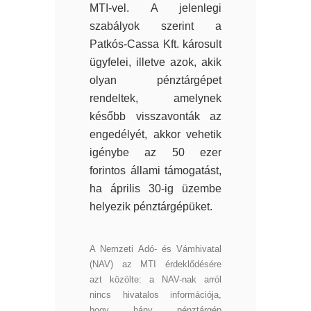
MTI-vel. A jelenlegi
szabályok szerint a
Patkós-Cassa Kft. károsult
ügyfelei, illetve azok, akik
olyan pénztárgépet
rendeltek, amelynek
később visszavonták az
engedélyét, akkor vehetik
igénybe az 50 ezer
forintos állami támogatást,
ha április 30-ig üzembe
helyezik pénztárgépüket.
A Nemzeti Adó- és Vámhivatal
(NAV) az MTI érdeklődésére
azt közölte: a NAV-nak arról
nincs hivatalos információja,
hogy hány pénztárgép