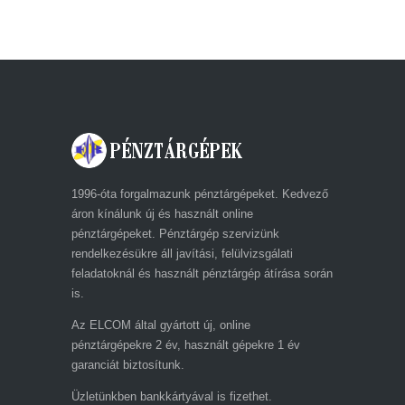
1996-óta forgalmazunk pénztárgépeket. Kedvező
áron kínálunk új és használt online
pénztárgépeket. Pénztárgép szervizünk
rendelkezésükre áll javítási, felülvizsgálati
feladatoknál és használt pénztárgép átírása során
is.
Az ELCOM által gyártott új, online
pénztárgépekre 2 év, használt gépekre 1 év
garanciát biztosítunk.
Üzletünkben bankkártyával is fizethet.