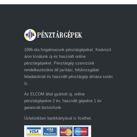
1996-óta forgalmazunk pénztárgépeket. Kedvező
áron kínálunk új és használt online
pénztárgépeket. Pénztárgép szervizünk
rendelkezésükre áll javítási, felülvizsgálati
feladatoknál és használt pénztárgép átírása során
is.
Az ELCOM által gyártott új, online
pénztárgépekre 2 év, használt gépekre 1 év
garanciát biztosítunk.
Üzletünkben bankkártyával is fizethet.