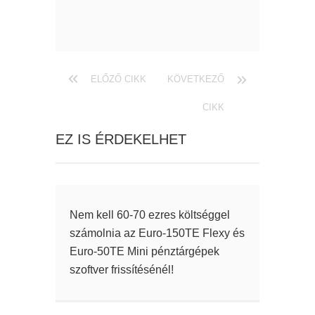
ELŐZŐ CIKK
KÖVETKEZŐ
CIKK
EZ IS ÉRDEKELHET
Nem kell 60-70 ezres költséggel
számolnia az Euro-150TE Flexy és
Euro-50TE Mini pénztárgépek
szoftver frissítésénél!