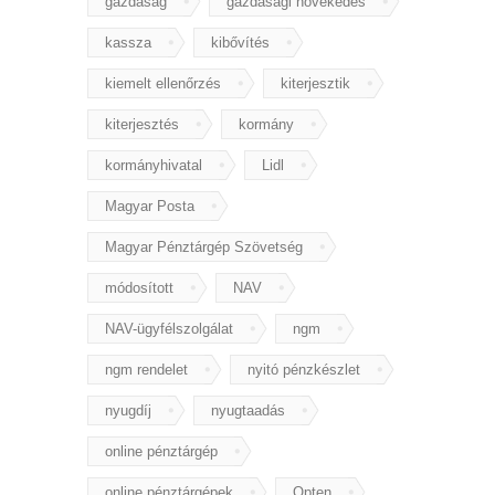
gazdaság
gazdasági növekedés
kassza
kibővítés
kiemelt ellenőrzés
kiterjesztik
kiterjesztés
kormány
kormányhivatal
Lidl
Magyar Posta
Magyar Pénztárgép Szövetség
módosított
NAV
NAV-ügyfélszolgálat
ngm
ngm rendelet
nyitó pénzkészlet
nyugdíj
nyugtaadás
online pénztárgép
online pénztárgépek
Opten