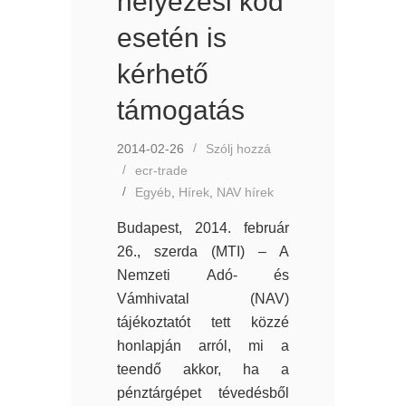
helyezési kód
esetén is
kérhető
támogatás
2014-02-26
Szólj hozzá
ecr-trade
Egyéb
,
Hírek
,
NAV hírek
Budapest, 2014. február
26., szerda (MTI) – A
Nemzeti Adó- és
Vámhivatal (NAV)
tájékoztatót tett közzé
honlapján arról, mi a
teendő akkor, ha a
pénztárgépet tévedésből