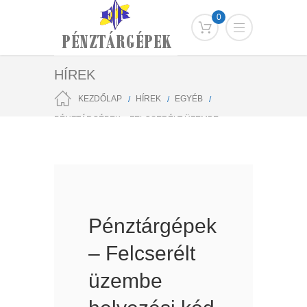
0
HÍREK
KEZDŐLAP
HÍREK
EGYÉB
PÉNZTÁRGÉPEK – FELCSERÉLT ÜZEMBE
HELYEZÉSI KÓD ESETÉN IS KÉRHETŐ
TÁMOGATÁS
Pénztárgépek
– Felcserélt
üzembe