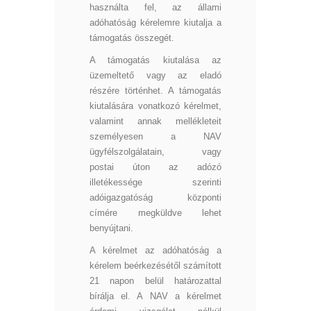
használta fel, az állami
adóhatóság kérelemre kiutalja a
támogatás összegét.
A támogatás kiutalása az
üzemeltető vagy az eladó
részére történhet. A támogatás
kiutalására vonatkozó kérelmet,
valamint annak mellékleteit
személyesen a NAV
ügyfélszolgálatain, vagy
postai úton az adózó
illetékessége szerinti
adóigazgatóság központi
címére megküldve lehet
benyújtani.
A kérelmet az adóhatóság a
kérelem beérkezésétől számított
21 napon belül határozattal
bírálja el. A NAV a kérelmet