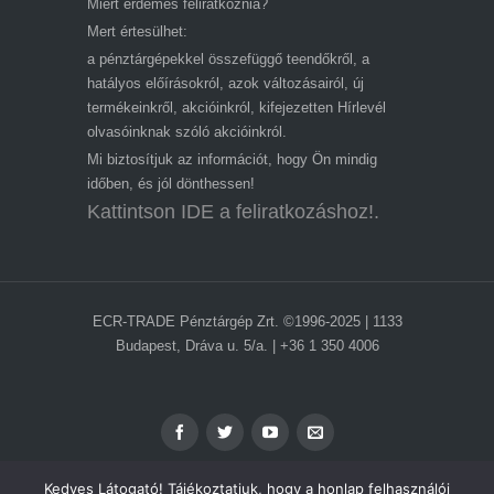
Miért érdemes feliratkoznia?
Mert értesülhet:
a pénztárgépekkel összefüggő teendőkről, a
hatályos előírásokról, azok változásairól, új
termékeinkről, akcióinkról, kifejezetten Hírlevél
olvasóinknak szóló akcióinkról.
Mi biztosítjuk az információt, hogy Ön mindig
időben, és jól dönthessen!
Kattintson IDE a feliratkozáshoz!.
ECR-TRADE Pénztárgép Zrt. ©1996-2025 | 1133
Budapest, Dráva u. 5/a. | +36 1 350 4006
Kedves Látogató! Tájékoztatjuk, hogy a honlap felhasználói